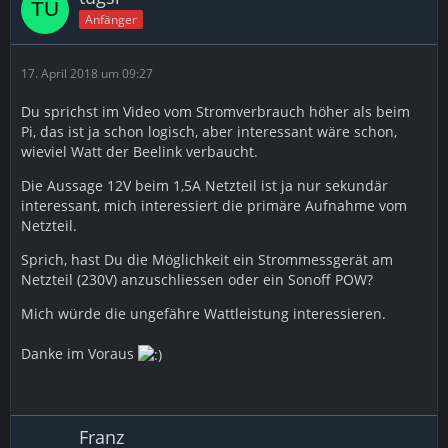
Drittplattformen übermittelt werden. Mehr Informationen dazu
Anfänger
haben wir in unserer Datenschutzerklärung zur Verfügung
gestellt.
17. April 2018 um 09:27
Da bei mir so langsam der RAM vom Raspberry Pi etwas
Du sprichst im Video vom Stromverbrauch höher als beim
knapp wurde für das was ich mit dem ioBroker mache,
Pi, das ist ja schon logisch, aber interessant wäre schon,
habe ich mir nach etwas anderem umgesehen und bin
wieviel Watt der Beelink verbaucht.
für mich zu dem Entschluss gekommen das der Beelink
S1 eine Super Lösung ist. Habe Debian drauf und der
Die Aussage 12V beim 1,5A Netzteil ist ja nur sekundär
ioBroker läuft wie geschmiert mit 8GB RAM
interessant, mich interessiert die primäre Aufnahme vom
Netzteil.
Zeige auch komplett ALLE Schritte:
Sprich, hast Du die Möglichkeit ein Strommessgerät am
- Unboxing
Netzteil (230V) anzuschliessen oder ein Sonoff POW?
- Debian Bootable USB Stick erstellen
Mich würde die ungefähre Wattleistung interessieren.
- Debian Installation
Danke im Voraus
- ioBroker Installation
- ioBroker backup auf dem Pi
- ioBroker Backup auf dem Beelink wieder aufspielen
Franz