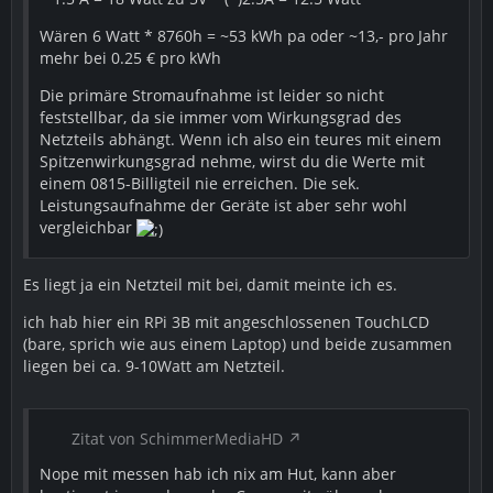
11. ioBroker installieren wie gehabt, indem Ihr
nacheinander folgende Befehle Ausführt (ohne sudo)...
Wären 6 Watt * 8760h = ~53 kWh pa oder ~13,- pro Jahr
mehr bei 0.25 € pro kWh
Code
Die primäre Stromaufnahme ist leider so nicht
feststellbar, da sie immer vom Wirkungsgrad des
Netzteils abhängt. Wenn ich also ein teures mit einem
Spitzenwirkungsgrad nehme, wirst du die Werte mit
einem 0815-Billigteil nie erreichen. Die sek.
npm install iobroker --unsafe-perm
Leistungsaufnahme der Geräte ist aber sehr wohl
vergleichbar
12. nach der Installation müssen wir den ioBroker
manuell starten mit
Es liegt ja ein Netzteil mit bei, damit meinte ich es.
Code
ich hab hier ein RPi 3B mit angeschlossenen TouchLCD
(bare, sprich wie aus einem Laptop) und beide zusammen
iobroker start
liegen bei ca. 9-10Watt am Netzteil.
Zitat von SchimmerMediaHD
Nope mit messen hab ich nix am Hut, kann aber