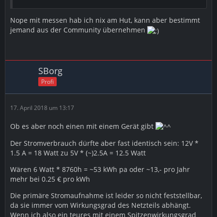
Code
Nope mit messen hab ich nix am Hut, kann aber bestimmt
jemand aus der Community übernehmen
/etc/init.d/ssh restart
5. Als Root aufschalten in der Konsole
SBorg
Code
Profi
ssh root@ip-eures-Beelink-s1
17. April 2018 um 13:17
6. System auf den neusten Stand bringen
Ob es aber noch einen mit einem Gerät gibt
Code
Der Stromverbrauch dürfte aber fast identisch sein: 12V *
apt-get update && apt-get upgrade
1.5 A = 18 Watt zu 5V * (~)2.5A = 12.5 Watt
Wären 6 Watt * 8760h = ~53 kWh pa oder ~13,- pro Jahr
7. Testen ob keiner der Folgenden Befehle ein Ergebnis
mehr bei 0.25 € pro kWh
liefert...
Die primäre Stromaufnahme ist leider so nicht feststellbar,
Code
da sie immer vom Wirkungsgrad des Netzteils abhängt.
Wenn ich also ein teures mit einem Spitzenwirkungsgrad