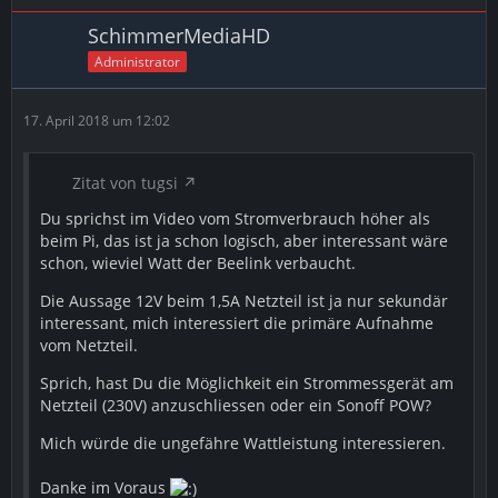
SchimmerMediaHD
2. in Root User wechseln
Administrator
Code
17. April 2018 um 12:02
su root
Zitat von tugsi
3. SSHD_Config bearbeiten um Root User Freizuschalten
Du sprichst im Video vom Stromverbrauch höher als
Code
beim Pi, das ist ja schon logisch, aber interessant wäre
schon, wieviel Watt der Beelink verbaucht.
nano /etc/ssh/sshd_config
Die Aussage 12V beim 1,5A Netzteil ist ja nur sekundär
dort müsst Ihr dann "#PermitRootLogin prohibit-
interessant, mich interessiert die primäre Aufnahme
password" in das hier ändern ohne # !!!
vom Netzteil.
Sprich, hast Du die Möglichkeit ein Strommessgerät am
Code
Netzteil (230V) anzuschliessen oder ein Sonoff POW?
PermitRootLogin yes
Mich würde die ungefähre Wattleistung interessieren.
4. nun einmal SSH Neustarten mit
Danke im Voraus