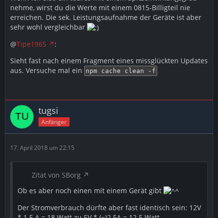
nehme, wirst du die Werte mit einem 0815-Billigteil nie
erreichen. Die sek. Leistungsaufnahme der Geräte ist aber
npm -v
sehr wohl vergleichbar
8. CURL Manuell installieren
@
Tipe1965
:
Sieht fast nach einem Fragment eines missglückten Updates
Code
aus. Versuche mal ein
npm cache clean -f
apt install curl
9. Node installieren
tugsi
Anfänger
Code
curl -sL https://deb.nodesource.com/setup_6
17. April 2018 um 22:15
10. Node.js installieren
Zitat von SBorg
Code
Ob es aber noch einen mit einem Gerät gibt
apt-get install -y build-essential libavahi
Der Stromverbrauch dürfte aber fast identisch sein: 12V
* 1.5 A = 18 Watt zu 5V * (~)2.5A = 12.5 Watt