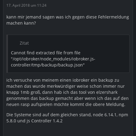
17. April 2018 um 11:24
https://cdimage.debian.org/debian-cd/curr…ti-arch/iso-
cd/
kann mir jemand sagen was ich gegen diese Fehlermeldung
machen kann?
Etcher (um den Bootable USB Stick zu erstellen)
https://etcher.io/
Zitat
FileZilla (Um Daten auf dem ioBroker zu transferieren)
Cannot find extracted file from file
https://filezilla-project.org/
"/opt/iobroker/node_modules/iobroker.js-
Putty (Konsole für Windows User)
controller/tmp/backup/backup.json"
https://www.putty.org/
ich versuche von meinem einen iobroker ein backup zu
***********************************************
machen das wurde merkwürdiger weise schon immer nur
*****************
knapp 1mb groß, dann hab ich das tool von elzershark
genommen das backup gemacht aber wenn ich das auf den
Hier nun die genauen Befehle für die Installation...
neuen rasp aufspielen möchte kommt die obere Meldung.
1. Ber SSH Aufschalten
Die Systeme sind auf dem gleichen stand, node 6.14.1, npm
5.8.0 und js Controller 1.4.2
Code
ssh benutzername@ip-eures-Beelink-s1