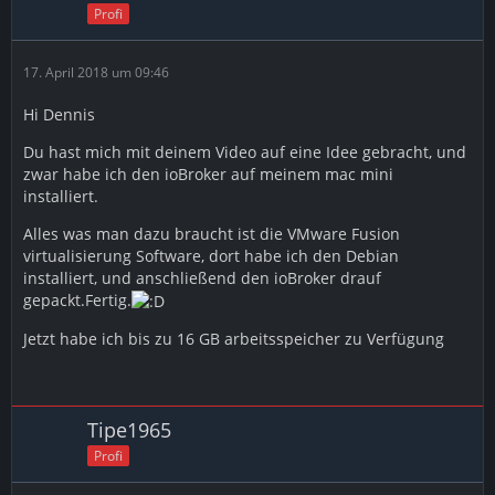
Profi
- ioBroker komplett auf den neusten Stand bringen
- IP Adresse im Router ändern, damit der Beelink die
17. April 2018 um 09:46
vom Pi bekommt
Hi Dennis
***********************************************
*****************
Du hast mich mit deinem Video auf eine Idee gebracht, und
zwar habe ich den ioBroker auf meinem mac mini
Benötigte Hardware...
installiert.
Beelink S1 (4GB oder 8GB)
Alles was man dazu braucht ist die VMware Fusion
https://www.gearbest.com/mini-pc/pp_825…l?
virtualisierung Software, dort habe ich den Debian
lkid=13803815
installiert, und anschließend den ioBroker drauf
gepackt.Fertig.
USB Stick
Jetzt habe ich bis zu 16 GB arbeitsspeicher zu Verfügung
Dieser Link von Amazon ist nicht gestattet
***********************************************
*****************
Tipe1965
Benötigte Software...
Profi
Debian (Betriebssystem für den Beelink S1)