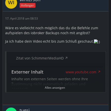
Anfänger
17. April 2018 um 08:53
Wäre es vielleicht noch möglich das du die Befehle zum
aufspielen des iobroker Backups noch mit angibst?
Ja ich habe dein Video echt bis zum Schluß geschaut.
Zitat von SchimmerMediaHD
Externer Inhalt
www.youtube.com
Inhalte von externen Seiten werden ohne Ihre
Zustimmung nicht automatisch geladen und
Alles anzeigen
angezeigt.
Alle externen Inhalte anzeigen
Durch die Aktivierung der externen Inhalte erklären Sie sich
tugsi
damit einverstanden, dass personenbezogene Daten an