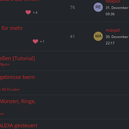
Reapox
76
31. Dezember
4
09:36
für mehr
maxpd
41
30. Dezember
1
22:17
eßen [Tutorial]
llguss
rgebnisse beim
n 3D Drucker
 Münzen, Ringe,
uss
ALEXA gesteuert