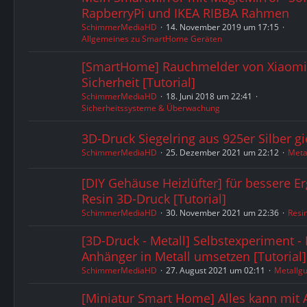
RapberryPi und IKEA RIBBA Rahmen
SchimmerMediaHD
14. November 2019 um 17:15
Allgemeines zu SmartHome Geräten
[SmartHome] Rauchmelder von Xiaomi 
Sicherheit [Tutorial]
SchimmerMediaHD
18. Juni 2018 um 22:41
Sicherheitssysteme & Überwachung
3D-Druck Siegelring aus 925er Silber gi
SchimmerMediaHD
25. Dezember 2021 um 22:12
Meta
[DIY Gehäuse Heizlüfter] für bessere E
Resin 3D-Druck [Tutorial]
SchimmerMediaHD
30. November 2021 um 22:36
Resi
[3D-Druck - Metall] Selbstexperiment -
Anhänger in Metall umsetzen [Tutorial]
SchimmerMediaHD
27. August 2021 um 02:11
Metallg
[Miniatur Smart Home] Alles kann mit 