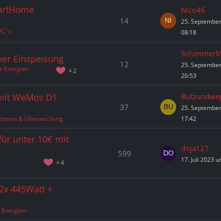
martHome
Nico46
14
25. Septembe
PC´s
08:18
SchimmerM
ker Einspeisung
12
25. Septembe
e Energien
2
20:53
 mit WeMos D1
Butzundwe
37
25. Septembe
systeme & Überwachung
17:42
für unter 10€ mit
doja121
599
17. Juli 2023 
4
 2x 445Watt +
 Energien