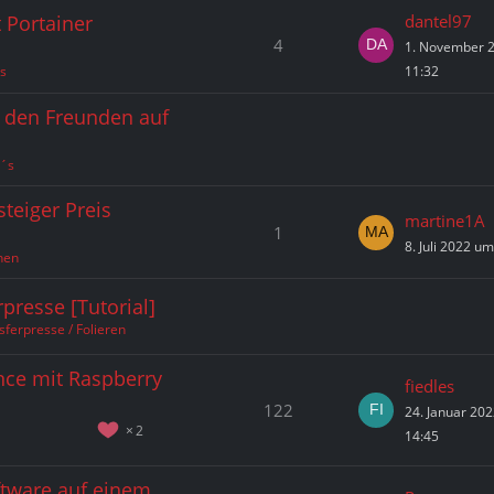
 Portainer
dantel97
4
1. November 
s
11:32
t den Freunden auf
C´s
teiger Preis
martine1A
1
8. Juli 2022 u
nen
rpresse [Tutorial]
nsferpresse / Folieren
nce mit Raspberry
fiedles
122
24. Januar 20
2
14:45
ftware auf einem