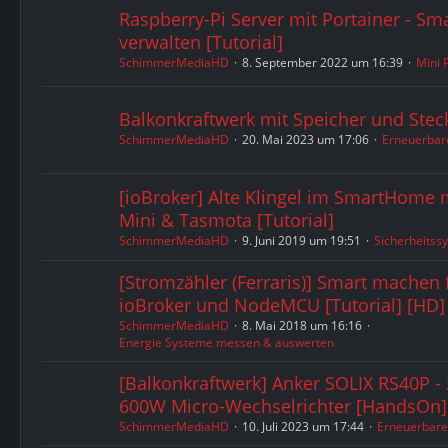
Raspberry-Pi Server mit Portainer - S
verwalten [Tutorial]
SchimmerMediaHD
8. September 2022 um 16:39
Mini 
Balkonkraftwerk mit Speicher und Stec
SchimmerMediaHD
20. Mai 2023 um 17:06
Erneuerbar
[ioBroker] Alte Klingel im SmartHome
Mini & Tasmota [Tutorial]
SchimmerMediaHD
9. Juni 2019 um 19:51
Sicherheits
[Stromzähler (Ferraris)] Smart machen 
ioBroker und NodeMCU [Tutorial] [HD]
SchimmerMediaHD
8. Mai 2018 um 16:16
Energie Systeme messen & auswerten
[Balkonkraftwerk] Anker SOLIX RS40P -
600W Micro-Wechselrichter [HandsOn]
SchimmerMediaHD
10. Juli 2023 um 17:44
Erneuerbare