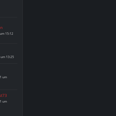
an
 um 15:12
 um 13:25
21 um
st73
21 um