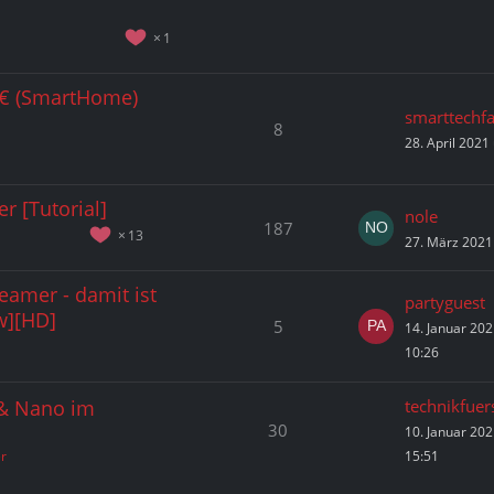
1
0€ (SmartHome)
smarttechf
8
28. April 2021
r [Tutorial]
nole
187
13
27. März 2021
amer - damit ist
partyguest
w][HD]
5
14. Januar 20
10:26
 & Nano im
technikfuer
30
10. Januar 20
r
15:51