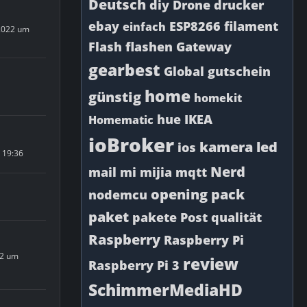
Deutsch
diy
Drone
drucker
ebay
ESP8266
filament
einfach
2022 um
Flash
flashen
Gateway
gearbest
Global
gutschein
home
günstig
homekit
hue
IKEA
Homematic
ioBroker
kamera
led
ios
m 19:36
Nerd
mail
mi
mijia
mqtt
opening
pack
nodemcu
paket
pakete
Post
qualität
Raspberry
Raspberry Pi
22 um
review
Raspberry Pi 3
SchimmerMediaHD