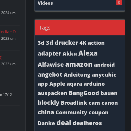
Videos
0
r 2024 um
Tags
ediaHD
r 2023 um
3d drucker
3d
4K
action
Alexa
adapter
Akku
g
amazon
Alfawise
android
r 2023 um
angebot
Anleitung
anycubic
app
Apple
aqara
arduino
BangGood
auspacken
bauen
um 17:12
blockly
Broadlink
cam
canon
china
Community
coupon
deal
dealheros
Danke