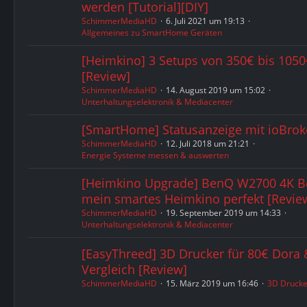
werden [Tutorial][DIY]
SchimmerMediaHD
6. Juli 2021 um 19:13
Allgemeines zu SmartHome Geräten
[Heimkino] 3 Setups von 350€ bis 105
[Review]
SchimmerMediaHD
14. August 2019 um 15:02
Unterhaltungselektronik & Mediacenter
[SmartHome] Statusanzeige mit ioBroke
SchimmerMediaHD
12. Juli 2018 um 21:21
Energie Systeme messen & auswerten
[Heimkino Upgrade] BenQ W2700 4K Be
mein smartes Heimkino perfekt [Revie
SchimmerMediaHD
19. September 2019 um 14:33
Unterhaltungselektronik & Mediacenter
[EasyThreed] 3D Drucker für 80€ Dora
Vergleich [Review]
SchimmerMediaHD
15. März 2019 um 16:46
3D Drucke