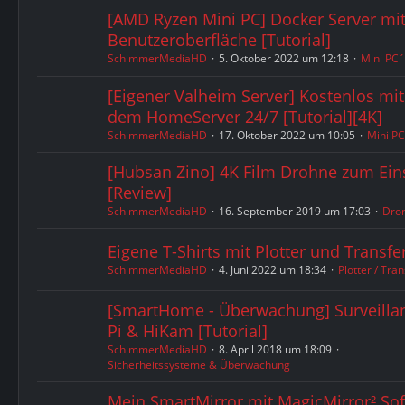
[AMD Ryzen Mini PC] Docker Server mit
Benutzeroberfläche [Tutorial]
SchimmerMediaHD
5. Oktober 2022 um 12:18
Mini PC´
[Eigener Valheim Server] Kostenlos mi
dem HomeServer 24/7 [Tutorial][4K]
SchimmerMediaHD
17. Oktober 2022 um 10:05
Mini P
[Hubsan Zino] 4K Film Drohne zum Eins
[Review]
SchimmerMediaHD
16. September 2019 um 17:03
Dro
Eigene T-Shirts mit Plotter und Transfe
SchimmerMediaHD
4. Juni 2022 um 18:34
Plotter / Tra
[SmartHome - Überwachung] Surveilla
Pi & HiKam [Tutorial]
SchimmerMediaHD
8. April 2018 um 18:09
Sicherheitssysteme & Überwachung
Mein SmartMirror mit MagicMirror² So