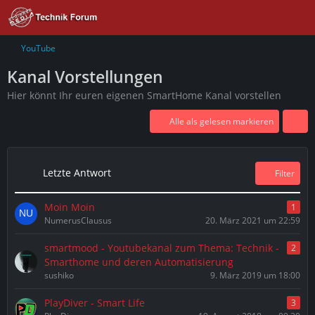
YouTube
Kanal Vorstellungen
Hier könnt Ihr euren eigenen SmartHome Kanal vorstellen
Alle als gelesen markieren
Letzte Antwort
Filter
Moin Moin
1
NumerusClausus
20. März 2021 um 22:59
smartmood - Youtubekanal zum Thema: Technik -
2
Smarthome und deren Automatisierung
sushiko
9. März 2019 um 18:00
PlayDiver - Smart Life
3