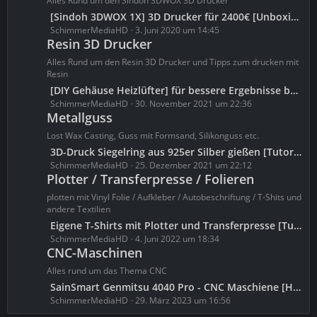
Alles Rund um den Sindoh 3DWOX 3D Drucker
r
t
L
[Sindoh 3DWOX 1X] 3D Drucker für 2400€ [Unboxing & HandsOn][4K]
ä
e
e
SchimmerMediaHD
3. Juni 2020 um 14:45
g
B
Resin 3D Drucker
t
e
e
z
Alles Rund um den Resin 3D Drucker und Tipps zum drucken mit
i
t
Resin
t
e
L
[DIY Gehäuse Heizlüfter] für bessere Ergebnisse beim Resin 3D-Druck [Tutorial]
r
B
e
SchimmerMediaHD
30. November 2021 um 22:36
ä
e
Metallguss
t
g
i
z
Lost Wax Casting, Guss mit Formsand, Silikonguss etc.
e
t
t
L
3D-Druck Siegelring aus 925er Silber gießen [Tutorial]
r
e
e
SchimmerMediaHD
25. Dezember 2021 um 22:12
ä
B
Plotter / Transferpresse / Folieren
t
g
e
z
plotten mit Vinyl Folie / Aufkleber / Autobeschriftung / T-Shits und
e
i
t
andere Textilien
t
e
L
Eigene T-Shirts mit Plotter und Transferpresse [Tutorial]
r
B
e
SchimmerMediaHD
4. Juni 2022 um 18:34
ä
e
CNC-Maschinen
t
g
i
z
Alles rund um das Thema CNC
e
t
t
L
SainSmart Genmitsu 4040 Pro - CNC Maschiene [HandsOn]
r
e
e
SchimmerMediaHD
29. März 2023 um 16:56
ä
B
t