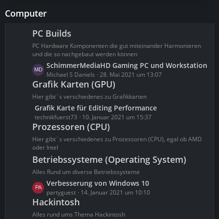
g
e
z
Computer
e
i
t
t
e
PC Builds
r
B
ä
PC Hardware Komponenten die gut miteinander Harmonieren
e
g
und die so nachgebaut werden können
i
e
L
SchimmerMediaHD Gaming PC und Workstation
t
e
Michael S Daniels
28. Mai 2021 um 13:07
r
Grafik Karten (GPU)
t
ä
z
g
Hier gibt´s verschiedenes zu Grafikkarten
t
e
L
Grafik Karte für Editing Performance
e
e
technikfuerst73
10. Januar 2021 um 15:37
B
Prozessoren (CPU)
t
e
z
Hier gibt´s verschiedenes zu Prozessoren (CPU), egal ob AMD
i
t
oder Intel
t
e
Betriebssysteme (Operating System)
r
B
Alles Rund um diverse Betriebssysteme
ä
e
g
L
Verbesserung von Windows 10
i
e
e
partyguest
14. Januar 2021 um 10:10
t
Hackintosh
t
r
z
Alles rund ums Thema Hackintosh
ä