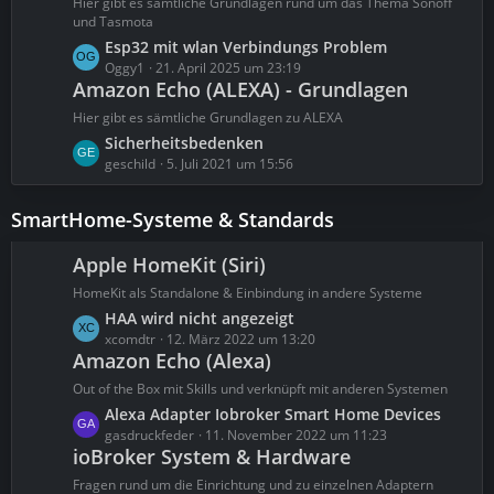
Hier gibt es sämtliche Grundlagen rund um das Thema Sonoff
t
und Tasmota
e
L
Esp32 mit wlan Verbindungs Problem
B
e
Oggy1
21. April 2025 um 23:19
e
Amazon Echo (ALEXA) - Grundlagen
t
i
z
Hier gibt es sämtliche Grundlagen zu ALEXA
t
t
L
Sicherheitsbedenken
r
e
e
geschild
5. Juli 2021 um 15:56
ä
B
t
g
e
z
SmartHome-Systeme & Standards
e
i
t
t
e
Apple HomeKit (Siri)
r
B
ä
HomeKit als Standalone & Einbindung in andere Systeme
e
g
L
HAA wird nicht angezeigt
i
e
e
xcomdtr
12. März 2022 um 13:20
t
Amazon Echo (Alexa)
t
r
z
ä
Out of the Box mit Skills und verknüpft mit anderen Systemen
t
g
L
Alexa Adapter Iobroker Smart Home Devices
e
e
e
gasdruckfeder
11. November 2022 um 11:23
B
ioBroker System & Hardware
t
e
z
Fragen rund um die Einrichtung und zu einzelnen Adaptern