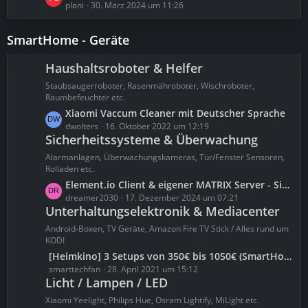
e
e
plani
30. März 2024 um 11:26
g
i
t
e
t
z
SmartHome - Geräte
r
t
ä
e
Haushaltsroboter & Helfer
g
B
e
Staubsaugerroboter, Rasenmähroboter, Wischroboter,
e
Raumbefeuchter etc.
i
L
Xiaomi Vaccum Cleaner mit Deutscher Sprache
t
e
dwolters
16. Oktober 2022 um 12:19
r
Sicherheitssysteme & Überwachung
t
ä
z
g
Alarmanlagen, Überwachungskameras, Tür/Fenster Sensoren,
t
Rolladen etc.
e
e
L
Element.io Client & eigener MATRIX Server - Sicherster Messenger der Welt (besser als Sky ECC) [Tutorial]
B
e
dreamer2030
17. Dezember 2024 um 07:21
e
Unterhaltungselektronik & Mediacenter
t
i
z
Android-Boxen, TV Geräte, Amazon Fire TV Stick / Alles rund um
t
t
KODI
r
e
L
[Heimkino] 3 Setups von 350€ bis 1050€ (SmartHome) [Review]
ä
B
e
smarttechfan
28. April 2021 um 15:12
g
e
Licht / Lampen / LED
t
e
i
z
Xiaomi Yeelight, Philips Hue, Osram Lightify, MiLight etc.