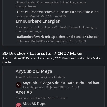
i
z
Fitness Bänder, Pulsmessgeräte, Luftreiniger, smarte
e
t
t
Sportgeräte etc.
r
e
L
Gibt es Smartwatches die ich im Fitness Studio ohne Handy benutzen kann?
ä
B
e
smarttechfan
6. Mai 2021 um 16:43
g
e
Erneuerbare Energien
t
e
i
z
Alles rund um Solaranlagen, Windkraft, Photovoltaik Anlagen,
t
t
Energie Speicher, etc.
r
e
L
Balkonkraftwerk mit Speicher und Stecker Einspeisung
ä
B
e
SchimmerMediaHD
25. September 2023 um 20:53
g
e
t
e
i
z
3D Drucker / Lasercutter / CNC / Maker
t
t
Alles rund um 3D Drucker, Lasercutter, CNC Maschinen und andere Maker
r
e
Geräte
ä
B
g
e
AnyCubic i3 Mega
e
i
Alles Rund um den AnyCubic i3 Mega
t
L
Anycubic i3 Mega S druckt Datei nicht und hängt sich auf
r
e
AalerBappSack
29. Januar 2025 um 18:21
ä
Anet A8
t
g
z
Alles rund um den Anet A8 3D Drucker
e
t
L
ANet A8 Tipps
e