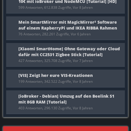
10€ mit ioBroker und NodeMCU [Tutorial] [HD]
599 Antworten, 612.838 Zugriffe, Vor 8 Jahren
Mein SmartMirror mit MagicMirror² Software
auf einem RapberryPi und IKEA RIBBA Rahmen
76 Antworten, 282.261 Zugriffe, Vor 6 Jahren
[Xiaomi SmartHome] Ohne Gateway oder Cloud
dafür mit CC2531 Zigbee Stick [Tutorial]
427 Antworten, 325.708 Zugriffe, Vor 7 Jahren
[VIS] Zeigt her eure VIS-Kreationen
199 Antworten, 342.522 Zugriffe, Vor 8 Jahren
[ioBroker - Debian] Umzug auf den Beelink S1
mit 8GB RAM [Tutorial]
403 Antworten, 296.130 Zugriffe, Vor 8 Jahren