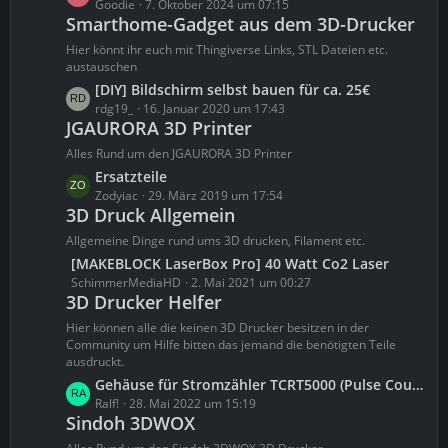
e
Goodie
7. Oktober 2024 um 07:15
B
Smarthome-Gadget aus dem 3D-Drucker
t
e
z
Hier könnt ihr euch mit Thingiverse Links, STL Dateien etc.
i
t
austauschen
t
e
L
[DIY] Bildschirm selbst bauen für ca. 25€
r
B
e
rdg19_
16. Januar 2020 um 17:43
ä
e
JGAURORA 3D Printer
t
g
i
z
Alles Rund um den JGAURORA 3D Printer
e
t
t
L
Ersatzteile
r
e
e
Zodyiac
29. März 2019 um 17:54
ä
B
3D Druck Allgemein
t
g
e
z
Allgemeine Dinge rund ums 3D drucken, Filament etc.
e
i
t
L
[MAKEBLOCK LaserBox Pro] 40 Watt Co2 Laser
t
e
e
SchimmerMediaHD
2. Mai 2021 um 00:27
r
B
3D Drucker Helfer
t
ä
e
z
Hier können alle die keinen 3D Drucker besitzen in der
g
i
t
Community um Hilfe bitten das jemand die benötigten Teile
e
t
ausdruckt.
e
r
B
L
Gehäuse für Stromzähler TCRT5000 (Pulse Counter)
ä
e
e
Ralf!
28. Mai 2022 um 15:19
g
Sindoh 3DWOX
i
t
e
t
z