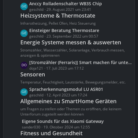
t
t
L
Anccy Rolladenschalter WB3S Chip
r
e
e
geschild
29. August 2021 um 23:41
ä
B
Heizsysteme & Thermostate
t
g
e
z
Infrarotheizung, Pellet Ofen, Heiz Steuerung
e
i
t
L
Einsteiger Beratung Thermostare
t
e
e
geschild
23. September 2022 um 00:57
r
B
Energie Systeme messen & auswerten
t
ä
e
z
Stromzähler, Wasserzähler, Solaranlage, Verbrauch messen,
g
i
t
anzeigen & optimieren
e
t
e
L
[Stromzähler (Ferraris)] Smart machen für unter 10€ mit ioBroker und NodeMCU [Tutorial] [HD]
r
B
e
doja121
17. Juli 2023 um 17:12
ä
e
Sensoren
t
g
i
z
Temperatur, Feuchtigkeit, Lautstärke, Bewegungsmelder, etc.
e
t
t
L
Spracherkennungsmodul LU ASR01
r
e
e
geschild
12. April 2023 um 17:24
ä
B
Allgemeines zu SmartHome Geräten
t
g
e
z
um Fragen zu stellen oder Themen zu eröffnen, die keinem
e
i
t
Unterforum zugeteilt werden können
t
e
L
Eigene Sounds für das Xiaomi Gateway
r
B
e
sander030
19. Oktober 2024 um 12:55
ä
e
Fitness und Gesundheit
t
g