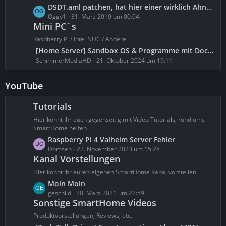
t
g
L
DSDT.aml patchen, hat hier einer wirklich Ahnung davon?
e
e
e
Oggy1
31. März 2019 um 00:04
B
Mini PC´s
t
e
z
Raspberry Pi / Intel NUC / Andere
i
t
L
[Home Server] Sandbox OS & Programme mit Docker über Kasm [Tutorial][4K]
t
e
e
SchimmerMediaHD
21. Oktober 2024 um 19:11
r
B
t
ä
e
z
g
YouTube
i
t
e
t
e
Tutorials
r
B
ä
Hier könnt Ihr euch gegenseitig mit Video Tutorials, rund ums
e
g
SmartHome helfen
i
e
L
Raspberry Pi 4 Valheim Server Fehler
t
e
Domsen
22. November 2023 um 15:28
r
Kanal Vorstellungen
t
ä
z
g
Hier könnt Ihr euren eigenen SmartHome Kanal vorstellen
t
e
L
Moin Moin
e
e
geschild
20. März 2021 um 22:59
B
Sonstige SmartHome Videos
t
e
z
Produktvorstellungen, Reviews, etc.
i
t