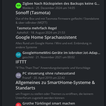
i
t
L
Zigbee Nach Rückspielen des Backups keine Geräte
t
e
e
Waldeck
25. Dezember 2024 um 14:05
r
B
Sonoff (Tasmota)
t
ä
e
z
Out of the Box und mit Tasmota Firmware geflasht / Standalone
g
i
t
& über ioBroker (MQTT)
e
t
e
L
Tasmota mehrfach Regel
r
B
e
AphofisX
18. August 2024 um 21:53
ä
e
Google Home Sprachassistent
t
g
i
z
Alles Rund um Google Home / Mini und evtl. Einbindung in
e
t
t
andere Systeme
r
e
L
GoogleHomeMini-Geräte im iobroker.iot-Adapter bearbeiten
ä
B
e
geschild
21. November 2021 um 00:02
g
e
IFTTT
t
e
i
z
"If This Than That" Anwendungsbeispiele und Vorschläge
t
t
L
PC steuerung ohne ruhezustand
r
e
e
FranzF
20. April 2019 um 22:42
ä
B
Allgemeines zu SmartHome-Systeme &
t
g
e
Standarts
z
e
i
t
um Fragen zu stellen oder Themen zu eröffnen, die keinem
t
e
Unterforum zugeteilt werden können
r
B
L
Grothe Türklingel smart machen
ä