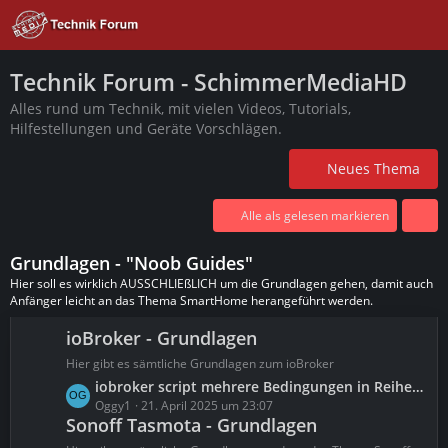
Technik Forum - SchimmerMediaHD
Alles rund um Technik, mit vielen Videos, Tutorials,
Hilfestellungen und Geräte Vorschlägen.
Neues Thema
Alle als gelesen markieren
Grundlagen - "Noob Guides"
Hier soll es wirklich AUSSCHLIEßLICH um die Grundlagen gehen, damit auch
Anfänger leicht an das Thema SmartHome herangeführt werden.
ioBroker - Grundlagen
Hier gibt es sämtliche Grundlagen zum ioBroker
L
iobroker script mehrere Bedingungen in Reihenfolge
e
Oggy1
21. April 2025 um 23:07
Sonoff Tasmota - Grundlagen
t
z