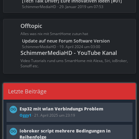
L
[Tech Talk Driver] Eure Innovativen Ideen [#01]
t
e
e
SchimmerMediaHD
29. Januar 2019 um 07:53
r
B
t
ä
e
z
g
i
Offtopic
t
e
t
e
Alles was nix mit SmartHome zutun hat
r
B
L
Update auf neue Forum Software Version
ä
e
e
SchimmerMediaHD
19. April 2024 um 03:00
g
i
SchimmerMediaHD - YouTube Kanal
t
e
t
z
Video Tutorials rund ums SmartHome mit Alexa, Siri, ioBroker,
r
t
Sonoff etc.
ä
e
g
B
e
e
Letzte Beiträge
i
t
r
Esp32 mit wlan Verbindungs Problem
ä
g
Oggy1
21. April 2025 um 23:19
e
iobroker script mehrere Bedingungen in
Reihenfolge