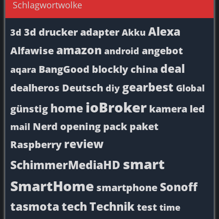
Schlagwortwolke
Alexa
3d drucker
adapter
3d
Akku
amazon
Alfawise
angebot
android
deal
BangGood
blockly
china
aqara
gearbest
dealheros
Deutsch
diy
Global
ioBroker
home
günstig
kamera
led
Nerd
opening
pack
paket
mail
review
Raspberry
smart
SchimmerMediaHD
SmartHome
Sonoff
smartphone
tasmota
tech
Technik
test
time