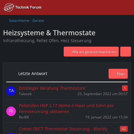
SmartHome - Geräte
Heizsysteme & Thermostate
Infrarotheizung, Pellet Ofen, Heiz Steuerung
Alle als gelesen markieren
Letzte Antwort
Filter
Einsteiger Beratung Thermostare
1
Talasek
23. September 2022 um 00:57
Pelletofen HSP 2.17 Home-II Haas und Sohn per
Fernsteuerung aktivieren
Rici89
19. Januar 2022 um 15:34
Comet DECT Thermostat Steuerung - Blockly
42