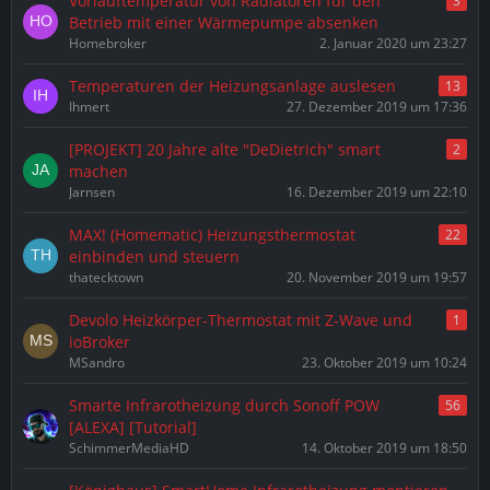
Vorlauftemperatur von Radiatoren für den
3
Betrieb mit einer Wärmepumpe absenken
Homebroker
2. Januar 2020 um 23:27
Temperaturen der Heizungsanlage auslesen
13
Ihmert
27. Dezember 2019 um 17:36
[PROJEKT] 20 Jahre alte "DeDietrich" smart
2
machen
Jarnsen
16. Dezember 2019 um 22:10
MAX! (Homematic) Heizungsthermostat
22
einbinden und steuern
thatecktown
20. November 2019 um 19:57
Devolo Heizkörper-Thermostat mit Z-Wave und
1
ioBroker
MSandro
23. Oktober 2019 um 10:24
Smarte Infrarotheizung durch Sonoff POW
56
[ALEXA] [Tutorial]
SchimmerMediaHD
14. Oktober 2019 um 18:50