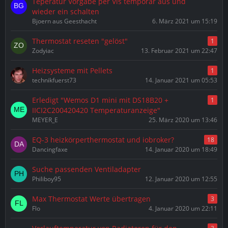
Teperatur Vorgabe per Vis temporär aus und
wieder ein schalten
Bjoern aus Geesthacht
6. März 2021 um 15:19
Thermostat reseten "gelöst"
1
Zodyiac
13. Februar 2021 um 22:47
Heizsysteme mit Pellets
1
technikfuerst73
14. Januar 2021 um 05:53
Erledigt "Wemos D1 mini mit DS18B20 +
1
IICI2C200420420 Temperaturanzeige"
MEYER_E
25. März 2020 um 13:46
EQ-3 heizkörperthermostat und iobroker?
18
Dancingfaxe
14. Januar 2020 um 18:49
Suche passenden Ventiladapter
Philiboy95
12. Januar 2020 um 12:55
Max Thermostat Werte übertragen
3
Flo
4. Januar 2020 um 22:11