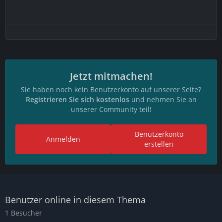
Im Flur habe ich kein Wandthermostat. Da klappt es mit
dem Status.
Kann mir da jemand helfen?
Vielleicht kennt ja sogar jemamd den Entwickler des
Adapter?
Jetzt mitmachen!
Der könnte dann den nötigen Punkt dazu
Sie haben noch kein Benutzerkonto auf unserer Seite?
programmieren?
Registrieren Sie sich kostenlos
und nehmen Sie an
MfG Richard
unserer Community teil!
Benutzerkonto
Anmelden
erstellen
Benutzer online in diesem Thema
1 Besucher