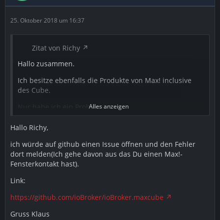
25. Oktober 2018 um 16:37
Zitat von Richy
Hallo zusammen.
Ich besitze ebenfalls die Produkte von Max! inclusive
des Cube.
Nur habe ich ein Problem.
Alles anzeigen
Im Wohnzimmer habe ich das Heizungsthermostat,
Hallo Richy,
einen Fenster Kontakt und ein Wandthermostat.
ich würde auf github einen Issue öffnen und den Fehler
Am Wandthermostat wird mir auch richtig angezeigt
dort melden(Ich gehe davon aus das Du einen Max!-
wenn ich das Fenster öffne.
Fensterkontakt hast).
Nur aber nicht im IoBroker!
Link:
Im IoBroker im Ordner des Sensors steht beim Status
https://github.com/ioBroker/ioBroker.maxcube
nichts. Und beim Wandthermostat gibt's keinen
Datenpunkt für den Fenster Sensor.
Gruss Klaus