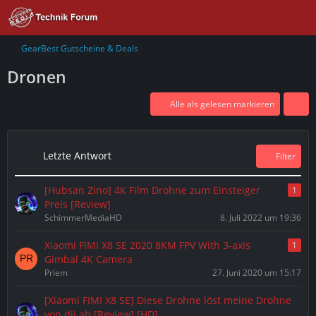
GearBest Gutscheine & Deals
Dronen
Alle als gelesen markieren
Letzte Antwort
Filter
[Hubsan Zino] 4K Film Drohne zum Einsteiger
1
Preis [Review]
SchimmerMediaHD
8. Juli 2022 um 19:36
Xiaomi FIMI X8 SE 2020 8KM FPV With 3-axis
1
Gimbal 4K Camera
Priem
27. Juni 2020 um 15:17
[Xiaomi FIMI X8 SE] Diese Drohne löst meine Drohne
von dji ab [Review] [HD]