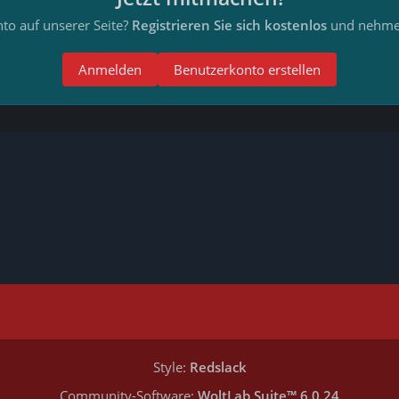
to auf unserer Seite?
Registrieren Sie sich kostenlos
und nehmen
Anmelden
Benutzerkonto erstellen
Style:
Redslack
Community-Software:
WoltLab Suite™ 6.0.24