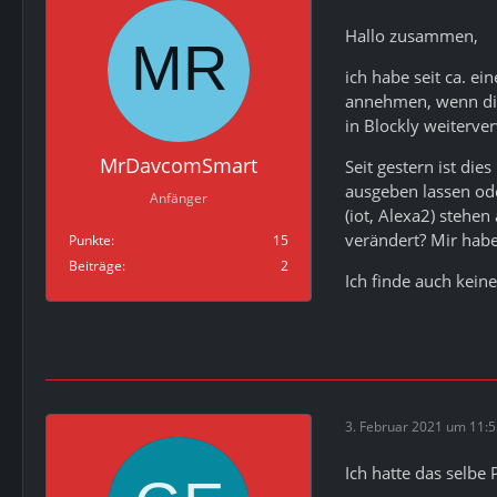
Hallo zusammen,
ich habe seit ca. e
annehmen, wenn die
in Blockly weiterve
MrDavcomSmart
Seit gestern ist di
ausgeben lassen ode
Anfänger
(iot, Alexa2) stehe
verändert? Mir habe
Punkte
15
Beiträge
2
Ich finde auch keine
3. Februar 2021 um 11:
Ich hatte das selbe 