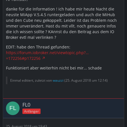
danke für die Information ! ich habe mir heute Nacht die
neuste MiApp V.5.4.5 runtergeladen und auch die MiHub
und den Cube neu gekoppelt. Leider ist das Problem noch
immer unverändert. Hast du mit vllt. noch genauere Infos
die ich wissen sollte ? KAnnst du den Beitrag aus dem IO
Broker evtl mal verlinken ?
EDIT: habe den Thread gefunden:
https://forum.iobroker.net/viewtopic.php?…
=172256#p172256
Funktioniert aber weiterhin nicht bei mir... schade
Einmal editiert, zuletzt von
wauzzi
(
25. August 2018 um 12:14
)
FL0
Anfänger
25. August 2018 um 19:43