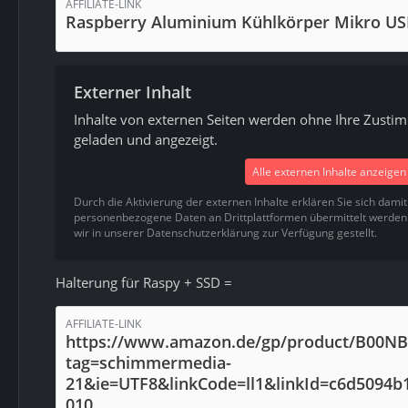
AFFILIATE-LINK
Raspberry Aluminium Kühlkörper Mikro US
Externer Inhalt
Inhalte von externen Seiten werden ohne Ihre Zusti
geladen und angezeigt.
Alle externen Inhalte anzeigen
Durch die Aktivierung der externen Inhalte erklären Sie sich dami
personenbezogene Daten an Drittplattformen übermittelt werden
wir in unserer Datenschutzerklärung zur Verfügung gestellt.
Halterung für Raspy + SSD =
AFFILIATE-LINK
https://www.amazon.de/gp/product/B00
tag=schimmermedia-
21&ie=UTF8&linkCode=ll1&linkId=c6d5094b
010