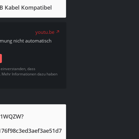
B Kabel Kompatibel
youtu.be
mmung nicht automatisch
t einverstanden, dass
. Mehr Informationen dazu haben
NB1WQZW?
176f98c3ed3aef3ae51d7