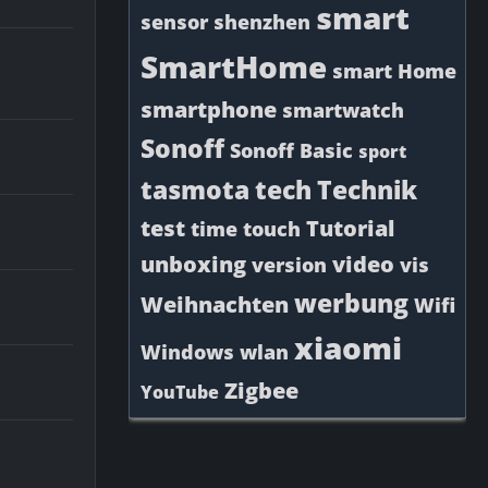
smart
sensor
shenzhen
SmartHome
smart Home
smartphone
smartwatch
Sonoff
Sonoff Basic
sport
tasmota
tech
Technik
test
Tutorial
time
touch
unboxing
video
version
vis
werbung
Weihnachten
Wifi
xiaomi
Windows
wlan
Zigbee
YouTube