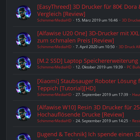
[EasyThreed] 3D Drucker für 80€ Dora
Vergleich [Review]
SchimmerMediaHD
15. März 2019 um 16:46
3D Drucke
[Alfawise U20 One] 3D-Drucker mit XXL
zum schmalen Preis [Review]
SchimmerMediaHD
7. April 2020 um 10:50
3D Druck Al
[M.2 SSD] Laptop Speichererweiterung [
SchimmerMediaHD
12. Oktober 2019 um 19:39
PC Buil
[Xiaomi] Staubsauger Roboter Lösung 
Teppich [Tutorial][HD]
SchimmerMediaHD
27. September 2019 um 17:39
Haus
[Alfawise W10] Resin 3D Drucker für 25
Hochauflösende Drucke [Review]
SchimmerMediaHD
24. September 2019 um 14:25
Resi
[Jugend & Technik] Ich spende einen 3