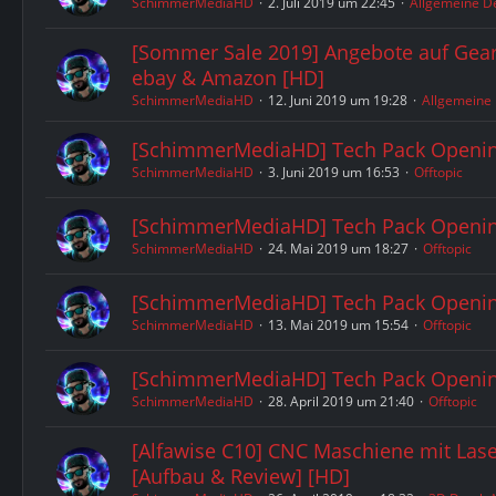
SchimmerMediaHD
2. Juli 2019 um 22:45
Allgemeine D
[Sommer Sale 2019] Angebote auf Gear
ebay & Amazon [HD]
SchimmerMediaHD
12. Juni 2019 um 19:28
Allgemeine
[SchimmerMediaHD] Tech Pack Openin
SchimmerMediaHD
3. Juni 2019 um 16:53
Offtopic
[SchimmerMediaHD] Tech Pack Openin
SchimmerMediaHD
24. Mai 2019 um 18:27
Offtopic
[SchimmerMediaHD] Tech Pack Openin
SchimmerMediaHD
13. Mai 2019 um 15:54
Offtopic
[SchimmerMediaHD] Tech Pack Openin
SchimmerMediaHD
28. April 2019 um 21:40
Offtopic
[Alfawise C10] CNC Maschiene mit Lase
[Aufbau & Review] [HD]