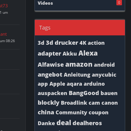
Videos
0
st73
21 um
Tags
ant
 um 08:26
3d drucker
3d
4K
action
Alexa
adapter
Akku
amazon
Alfawise
android
angebot
Anleitung
anycubic
app
Apple
aqara
arduino
BangGood
auspacken
bauen
blockly
Broadlink
cam
canon
china
Community
coupon
deal
dealheros
Danke