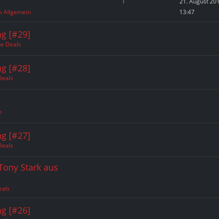
1
21. August 20
k Allgemein
13:47
g [#29]
ne Deals
g [#28]
Deals
n
g [#27]
Deals
Tony Stark aus
eals
g [#26]