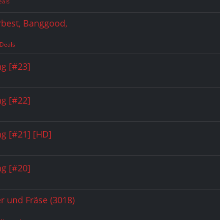
eals
best, Banggood,
 Deals
g [#23]
g [#22]
g [#21] [HD]
g [#20]
r und Fräse (3018)