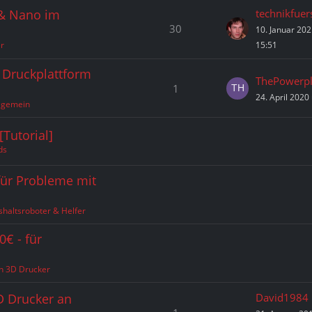
 & Nano im
technikfuer
30
10. Januar 20
r
15:51
 Druckplattform
ThePowerpl
1
24. April 2020
lgemein
Tutorial]
ds
für Probleme mit
haltsroboter & Helfer
0€ - für
n 3D Drucker
D Drucker an
David1984