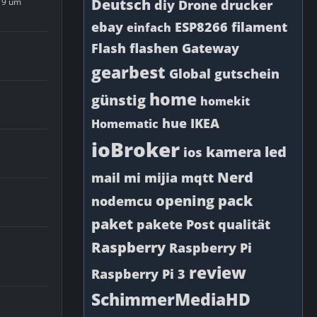
Deutsch
19 um
diy
Drone
drucker
ebay
ESP8266
filament
einfach
Flash
flashen
Gateway
gearbest
Global
gutschein
home
günstig
homekit
hue
IKEA
Homematic
ioBroker
kamera
led
ios
Nerd
mail
mi
mijia
mqtt
opening
pack
nodemcu
paket
pakete
Post
qualität
Raspberry
Raspberry Pi
review
Raspberry Pi 3
SchimmerMediaHD