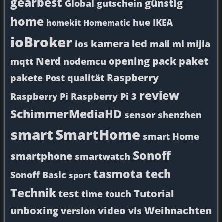
gearbest
günstig
Global
gutschein
home
hue
IKEA
homekit
Homematic
ioBroker
kamera
led
ios
mail
mi
mijia
Nerd
opening
pack
paket
mqtt
nodemcu
Raspberry
pakete
Post
qualität
review
Raspberry Pi
Raspberry Pi 3
SchimmerMediaHD
sensor
shenzhen
smart
SmartHome
smart Home
Sonoff
smartphone
smartwatch
tasmota
tech
Sonoff Basic
sport
Technik
test
Tutorial
time
touch
unboxing
video
Weihnachten
version
vis