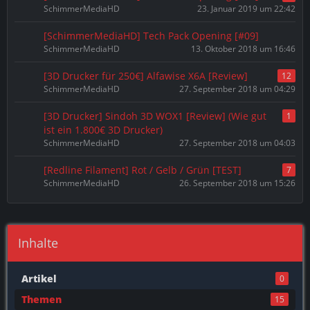
SchimmerMediaHD
23. Januar 2019 um 22:42
[SchimmerMediaHD] Tech Pack Opening [#09]
SchimmerMediaHD
13. Oktober 2018 um 16:46
[3D Drucker für 250€] Alfawise X6A [Review]
12
SchimmerMediaHD
27. September 2018 um 04:29
[3D Drucker] Sindoh 3D WOX1 [Review] (Wie gut
1
ist ein 1.800€ 3D Drucker)
SchimmerMediaHD
27. September 2018 um 04:03
[Redline Filament] Rot / Gelb / Grün [TEST]
7
SchimmerMediaHD
26. September 2018 um 15:26
Inhalte
Artikel
0
Themen
15