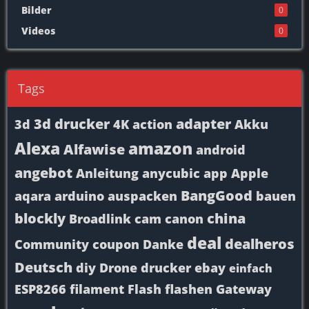
Bilder
0
Videos
0
Tags
3d drucker
adapter
3d
4K
action
Akku
Alexa
amazon
Alfawise
android
angebot
Anleitung
anycubic
app
Apple
BangGood
aqara
arduino
auspacken
bauen
blockly
china
Broadlink
cam
canon
deal
dealheros
Community
coupon
Danke
Deutsch
diy
Drone
drucker
ebay
einfach
ESP8266
filament
Flash
flashen
Gateway