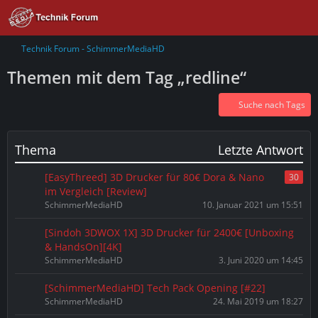
Technik Forum - SchimmerMediaHD
Themen mit dem Tag „redline“
Suche nach Tags
Thema
Letzte Antwort
[EasyThreed] 3D Drucker für 80€ Dora & Nano
30
im Vergleich [Review]
SchimmerMediaHD
10. Januar 2021 um 15:51
[Sindoh 3DWOX 1X] 3D Drucker für 2400€ [Unboxing
& HandsOn][4K]
SchimmerMediaHD
3. Juni 2020 um 14:45
[SchimmerMediaHD] Tech Pack Opening [#22]
SchimmerMediaHD
24. Mai 2019 um 18:27