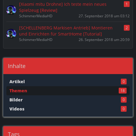
[Xiaomi mitu Drohne] Ich teste mein neues
1
Spielzeug [Review]
SchimmerMediaHD
27. September 2018 um 03:12
[SCHELLENBERG Markisen Antrieb] Montieren
2
und Einrichten für SmartHome [Tutorial]
SchimmerMediaHD
26. September 2018 um 20:59
Inhalte
Artikel
0
Themen
18
Bilder
0
Videos
0
Tags