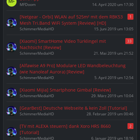
MFDoom
14. April 2020 um 17:30
[Netgear - Orbi] WLAN auf 525m² mit dem RBK53
1
Mesh Tri.Band WiFi System [Review] [HD]
SchimmerMediaHD
15. Juni 2019 um 13:05
[Xiaomi] SmartHome Video Türklingel mit
33
Nachtsicht [Review]
SchimmerMediaHD
21. Mai 2019 um 21:52
[Alfawise A9 Pro] Modulare LED Wandbeleuchtung
(wie Nanoleaf Aurora) [Review]
SchimmerMediaHD
5. April 2019 um 12:54
[Xiaomi Mijia] Smartphone Gimbal [Review]
SchimmerMediaHD
29. März 2019 um 10:04
[GearBest] Deutsche Webseite & kein Zoll [Tutorial]
SchimmerMediaHD
28. Februar 2019 um 00:46
[TV mit ALEXA steuern] dank Xoro HRS 8660
2
[Tutorial]
SchimmerMediaHD
6. Januar 2019 um 18:16