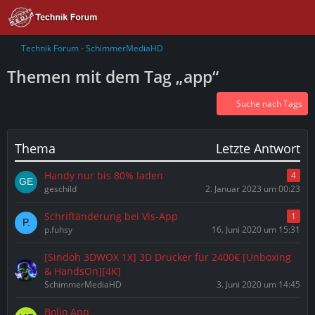
Technik Forum - SchimmerMediaHD
Themen mit dem Tag „app“
Suche nach Tags
Thema
Letzte Antwort
Handy nur bis 80% laden
4
geschild
2. Januar 2023 um 00:23
Schriftänderung bei Vis-App
1
p.fuhsy
16. Juni 2020 um 15:31
[Sindoh 3DWOX 1X] 3D Drucker für 2400€ [Unboxing
& HandsOn][4K]
SchimmerMediaHD
3. Juni 2020 um 14:45
Bolio App