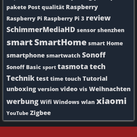
Raspberry
pakete
Post
qualität
review
Raspberry Pi
Raspberry Pi 3
SchimmerMediaHD
sensor
shenzhen
smart
SmartHome
smart Home
Sonoff
smartphone
smartwatch
tasmota
tech
Sonoff Basic
sport
Technik
test
Tutorial
time
touch
unboxing
video
Weihnachten
version
vis
xiaomi
werbung
Wifi
Windows
wlan
Zigbee
YouTube