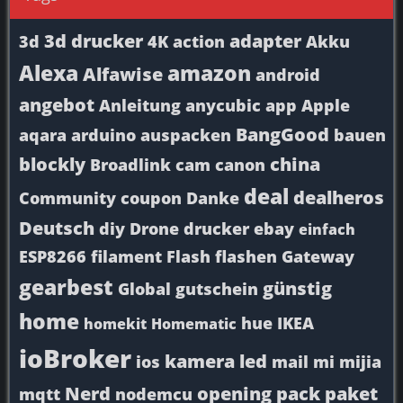
3d drucker
adapter
3d
4K
action
Akku
Alexa
amazon
Alfawise
android
angebot
Anleitung
anycubic
app
Apple
BangGood
aqara
arduino
auspacken
bauen
blockly
china
Broadlink
cam
canon
deal
dealheros
Community
coupon
Danke
Deutsch
diy
Drone
drucker
ebay
einfach
ESP8266
filament
Flash
flashen
Gateway
gearbest
günstig
Global
gutschein
home
hue
IKEA
homekit
Homematic
ioBroker
kamera
led
ios
mail
mi
mijia
Nerd
opening
pack
paket
mqtt
nodemcu