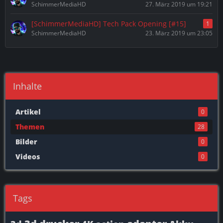
SchimmerMediaHD
27. März 2019 um 19:21
[SchimmerMediaHD] Tech Pack Opening [#15]
1
SchimmerMediaHD
23. März 2019 um 23:05
Inhalte
Artikel
0
Themen
28
Bilder
0
Videos
0
Tags