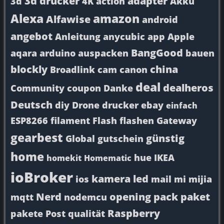
3d drucker
adapter
3d
4K
action
Akku
Alexa
amazon
Alfawise
android
angebot
Anleitung
anycubic
app
Apple
BangGood
aqara
arduino
auspacken
bauen
blockly
china
Broadlink
cam
canon
deal
dealheros
Community
coupon
Danke
Deutsch
diy
Drone
drucker
ebay
einfach
ESP8266
filament
Flash
flashen
Gateway
gearbest
günstig
Global
gutschein
home
hue
IKEA
homekit
Homematic
ioBroker
kamera
led
ios
mail
mi
mijia
Nerd
opening
pack
paket
mqtt
nodemcu
Raspberry
pakete
Post
qualität