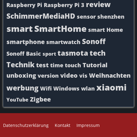
review
Raspberry Pi
Raspberry Pi 3
SchimmerMediaHD
sensor
shenzhen
smart
SmartHome
smart Home
Sonoff
smartphone
smartwatch
tasmota
tech
Sonoff Basic
sport
Technik
test
Tutorial
time
touch
unboxing
video
Weihnachten
version
vis
xiaomi
werbung
Wifi
Windows
wlan
Zigbee
YouTube
Datenschutzerklärung
Kontakt
Impressum