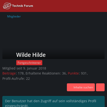
Mitglieder
Wilde Hilde
Fortgeschrittener
Mitglied seit 9. Januar 2018
Beiträge
178
Erhaltene Reaktionen
36
Punkte
931
Profil-Aufrufe
22
Inhalte suchen
Der Benutzer hat den Zugriff auf sein vollständiges Profil
eingeschränkt.