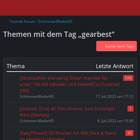
Technik Forum - SchimmerMediaHD
Themen mit dem Tag „gearbest“
Suche nach Tags
Thema
Letzte Antwort
[Stromzähler (Ferraris)] Smart machen für
599
unter 10€ mit ioBroker und NodeMCU [Tutorial]
[HD]
SchimmerMediaHD
17. Juli 2023 um 17:12
[Hubsan Zino] 4K Film Drohne zum Einsteiger
1
Preis [Review]
SchimmerMediaHD
8. Juli 2022 um 19:36
[EasyThreed] 3D Drucker für 80€ Dora & Nano
30
im Vergleich [Review]