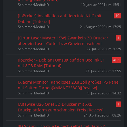
SchimmerMediaHD
10. Januar 2021 um 15:51
[ioBroker] Installation auf dem IntelNUC mit
10
Dabian [Tutorial]
SchimmerMediaHD
21. August 2020 um 17:25
[Ortur Laser Master 15W] Zwar kein 3D Drucker
1
aber ein Laser Cutter bzw Graviermaschiene
SchimmerMediaHD
27. Juli 2020 um 20:25
[ioBroker - Debian] Umzug auf den Beelink S1
403
mit 8GB RAM [Tutorial]
SchimmerMediaHD
27. Juni 2020 um 17:55
[Xiaomi Monitor] Randloses 23,8 Zoll großes IPS Panel
mit Satten Farben(XMMNT238CB)[Review]
SchimmerMediaHD
5. Juni 2020 um 14:32
[Alfawise U20 One] 3D-Drucker mit XXL
1
Druckplattform zum schmalen Preis [Review]
SchimmerMediaHD
24. April 2020 um 08:26
3D Scann - Ich drucke mich selbst mit dem 3D