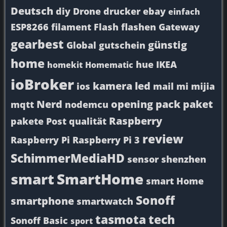
Deutsch
diy
Drone
drucker
ebay
einfach
ESP8266
filament
Flash
flashen
Gateway
gearbest
günstig
Global
gutschein
home
hue
IKEA
homekit
Homematic
ioBroker
kamera
led
ios
mail
mi
mijia
Nerd
opening
pack
paket
mqtt
nodemcu
Raspberry
pakete
Post
qualität
review
Raspberry Pi
Raspberry Pi 3
SchimmerMediaHD
sensor
shenzhen
smart
SmartHome
smart Home
Sonoff
smartphone
smartwatch
tasmota
tech
Sonoff Basic
sport