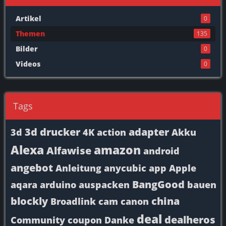
Artikel
0
Themen
135
Bilder
0
Videos
0
Tags
3d drucker
adapter
3d
4K
action
Akku
Alexa
amazon
Alfawise
android
angebot
Anleitung
anycubic
app
Apple
BangGood
aqara
arduino
auspacken
bauen
blockly
china
Broadlink
cam
canon
deal
dealheros
Community
coupon
Danke