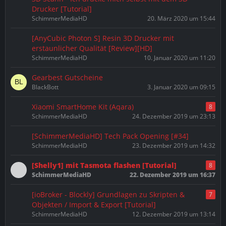
Drucker [Tutorial]
SchimmerMediaHD
20. März 2020 um 15:44
[AnyCubic Photon S] Resin 3D Drucker mit
erstaunlicher Qualität [Review][HD]
SchimmerMediaHD
10. Januar 2020 um 11:20
Gearbest Gutscheine
BlackBott
3. Januar 2020 um 09:15
Xiaomi SmartHome Kit (Aqara)
8
SchimmerMediaHD
24. Dezember 2019 um 23:13
[SchimmerMediaHD] Tech Pack Opening [#34]
SchimmerMediaHD
23. Dezember 2019 um 14:32
[Shelly1] mit Tasmota flashen [Tutorial]
8
SchimmerMediaHD
22. Dezember 2019 um 16:37
[ioBroker - Blockly] Grundlagen zu Skripten &
7
Objekten / Import & Export [Tutorial]
SchimmerMediaHD
12. Dezember 2019 um 13:14