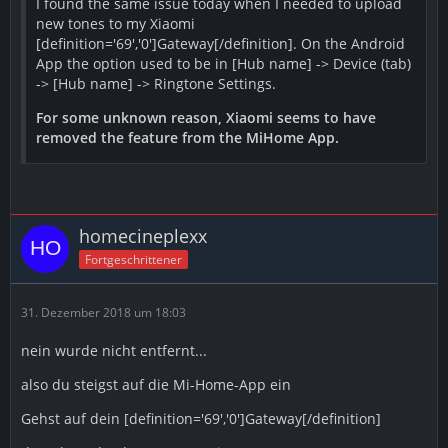
I found the same issue today when I needed to upload
new tones to my Xiaomi
[definition='69','0']Gateway[/definition]. On the Android
App the option used to be in [Hub name] -> Device (tab)
-> [Hub name] -> Ringtone Settings.
For some unknown reason, Xiaomi seems to have
removed the feature from the MiHome App.
homecineplexx
Fortgeschrittener
31. Dezember 2018 um 18:03
nein wurde nicht entfernt...
also du steigst auf die Mi-Home-App ein
Gehst auf dein [definition='69','0']Gateway[/definition]