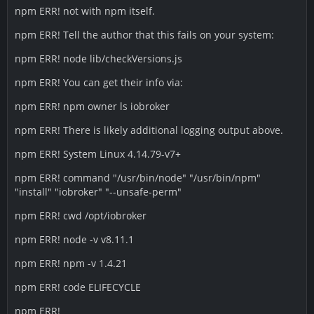
npm ERR! not with npm itself.
npm ERR! Tell the author that this fails on your system:
npm ERR! node lib/checkVersions.js
npm ERR! You can get their info via:
npm ERR! npm owner ls iobroker
npm ERR! There is likely additional logging output above.
npm ERR! System Linux 4.14.79-v7+
npm ERR! command "/usr/bin/node" "/usr/bin/npm"
"install" "iobroker" "--unsafe-perm"
npm ERR! cwd /opt/iobroker
npm ERR! node -v v8.11.1
npm ERR! npm -v 1.4.21
npm ERR! code ELIFECYCLE
npm ERR!