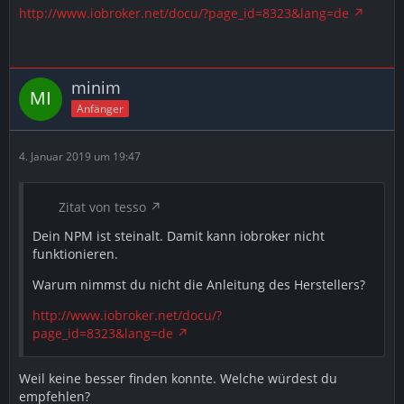
http://www.iobroker.net/docu/?page_id=8323&lang=de
sudo: npm: Befehl nicht gefunden
Ich weiß leider nich was ich falsch gemacht habe. Ich
habe es schon bestimmt 5 mal versucht ihn zu
installieren (von Anfang an) also SD karte Partitionen
minim
aufgelöst und von anfang an versucht aber ich
Anfänger
bekomme immer den gleichen Fehler....
Bitte um Hilfe
4. Januar 2019 um 19:47
Zitat von tesso
Dein NPM ist steinalt. Damit kann iobroker nicht
funktionieren.
Warum nimmst du nicht die Anleitung des Herstellers?
http://www.iobroker.net/docu/?
page_id=8323&lang=de
Weil keine besser finden konnte. Welche würdest du
empfehlen?