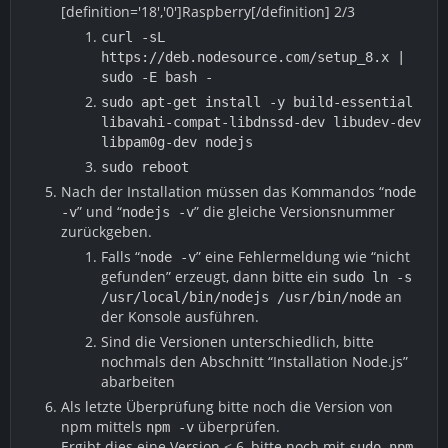
[definition='18','0']Raspberry[/definition] 2/3
curl -sL
https://deb.nodesource.com/setup_8.x |
sudo -E bash -
sudo apt-get install -y build-essential
libavahi-compat-libdnssd-dev libudev-dev
libpam0g-dev nodejs
sudo reboot
Nach der Installation müssen das Kommandos “
node
” und “
” die gleiche Versionsnummer
-v
nodejs -v
zurückgeben.
Falls “
” eine Fehlermeldung wie “nicht
node -v
gefunden” erzeugt, dann bitte ein
sudo ln -s
an
/usr/local/bin/nodejs /usr/bin/node
der Konsole ausführen.
Sind die Versionen unterschiedlich, bitte
nochmals den Abschnitt “Installation Node.js”
abarbeiten
Als letzte Überprüfung bitte noch die Version von
npm mittels
überprüfen.
npm -v
Ergibt dies eine Version < 6, bitte noch mit
sudo npm