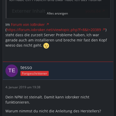
Externer Inhalt
youtu.be
Alles anzeigen
Inhalte von externen Seiten werden ohne Ihre
Zustimmung nicht automatisch geladen und
Im
Forum von IoBroker
angezeigt.
(
https://forum.iobroker.net/viewtopic.php?f=8&t=20389
)
steht dass die zurzeit Server Probleme haben, Ich war
Alle externen Inhalte anzeigen
gerade auch am installieren und breche mir fast den Kopf
wieso das nicht geht.
Durch die Aktivierung der externen Inhalte erklären Sie sich
damit einverstanden, dass personenbezogene Daten an
Drittplattformen übermittelt werden. Mehr Informationen dazu
haben wir in unserer Datenschutzerklärung zur Verfügung
gestellt.
tesso
Fortgeschrittener
1zu1 befolgt aber ich bekomme bei dem versuch IO-
Broker zu installieren bei dem Befehl
4. Januar 2019 um 19:38
Dein NPM ist steinalt. Damit kann iobroker nicht
sudo npm install iobroker --unsafe-perm
funktionieren.
root@raspberrypi:/opt/iobroker# sudo npm install
Warum nimmst du nicht die Anleitung des Herstellers?
iobroker --unsafe-perm