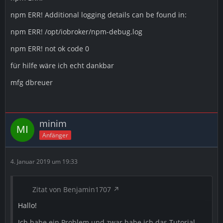
npm ERR! Additional logging details can be found in:
npm ERR! /opt/iobroker/npm-debug.log
npm ERR! not ok code 0
für hilfe wäre ich echt dankbar
mfg dbreuer
minim
Anfänger
4. Januar 2019 um 19:33
Zitat von Benjamin1707
Hallo!
Ich habe ein Problem und zwar habe ich das Tutorial