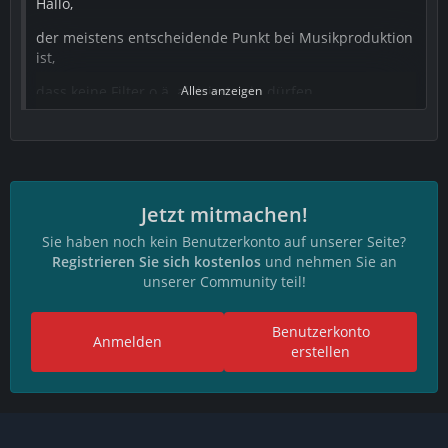
Hallo,
der meistens entscheidende Punkt bei Musikproduktion
ist,
dass keine Filter o.ä. aktiviert sein dürfen.
Alles anzeigen
Eine Heimkinoanlage ist eigentlich dafür gebaut,
um den ganzen Raum nahezu optimal mit dem Sound
zu "füllen",
Jetzt mitmachen!
dabei wird nicht unbedingt Wert auf 100 % echten
Klang gelegt,
Sie haben noch kein Benutzerkonto auf unserer Seite?
Registrieren Sie sich kostenlos
und nehmen Sie an
was aber bei der Musikproduktion wichtig ist.
unserer Community teil!
Wenn du das nur Hobbymäßig und/oder im sehr
kleinen Rahmen betreibst,
Benutzerkonto
Anmelden
erstellen
sollte das alles aber keine Probleme darstellen