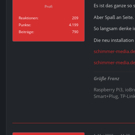
Es ist das ganze so
Profi
Aber Spaß an Seite.
Reaktionen
209
Punkte
4.199
So langsam denke ic
Beiträge
790
Die neu installatio
schimmer-media.de
schimmer-media.de
Grüße Franz
Raspberry Pi3, ioB
Smart+Plug, TP-Link