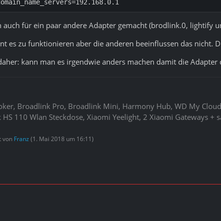
domain_name_servers=192.168.0.1
h auch für ein paar andere Adapter gemacht (brodlink.0, lightify 
nt es zu funktionieren aber die anderen beeinflussen das nicht.
 daher: kann man es irgendwie anders machen damit die Adapter
roker, Broadlink Pro, Broadlink Mini, Harmony Hub, WD My Clo
 HS 110 Wlan Steckdose, Xiaomi Yeelight, 2 Xiaomi Gateways + s
zt von
Franz
(
1. Mai 2018 um 16:11
)