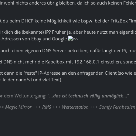
ir wohl nichts anderes übrig bleiben, da ich so auch keinen Fehl
t du beim DHCP keine Möglichkeit wie bspw. bei der FritzBox "I
rklich die (bekannte) IP? Früher ja, aber heute nutzt man eigen
P-Adressen von Ebay und Google
 auch einen eigenen DNS-Server betreiben, dafür langt der Pi, mus
 DNS nicht mehr die Kabelbox mit 192.168.0.1 einstellen, sonde
 dann die "feste" IP-Adresse an den anfragenden Client (so wie 
 leider nano/vi und viel Text).
or dem Weltuntergang: "
...das ist technisch völlig unmöglich...
"
<<<
Magic Mirror
+++
RMS
+++
Wetterstation
+++
Somfy Fernbedie