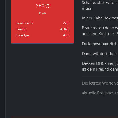
Schade, aber wird d
SBorg
muss.
Profi
In der KabelBox has
Reaktionen
223
Brauchst du denn wi
Punkte
4.948
aus dem Kopf die I
Beiträge
936
Du kannst natürlich
Dann würdest du bei
Dessen DHCP vergibt
ist dein Freund dann
Die letzten Worte v
aktuelle Projekte: 