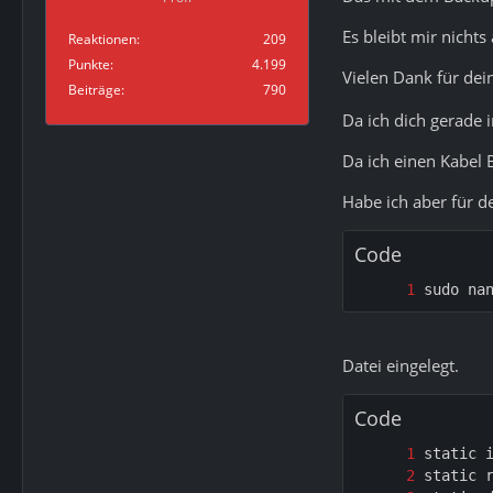
Es bleibt mir nicht
Reaktionen
209
Punkte
4.199
Vielen Dank für dei
Beiträge
790
Da ich dich gerade 
Da ich einen Kabel 
Habe ich aber für d
Code
sudo na
Datei eingelegt.
Code