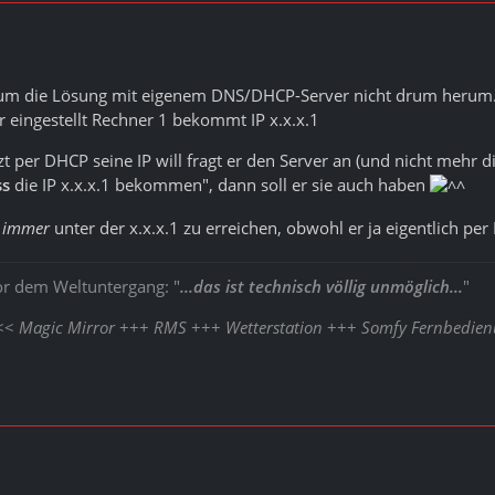
m die Lösung mit eigenem DNS/DHCP-Server nicht drum herum. Der
 eingestellt Rechner 1 bekommt IP x.x.x.1
 per DHCP seine IP will fragt er den Server an (und nicht mehr die
s
die IP x.x.x.1 bekommen", dann soll er sie auch haben
1
immer
unter der x.x.x.1 zu erreichen, obwohl er ja eigentlich 
or dem Weltuntergang: "
...das ist technisch völlig unmöglich...
"
<<<
Magic Mirror
+++
RMS
+++
Wetterstation
+++
Somfy Fernbedie