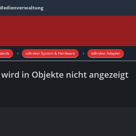
Medienverwaltung
dards
ioBroker System & Hardware
IoBroker Adapter
 wird in Objekte nicht angezeigt