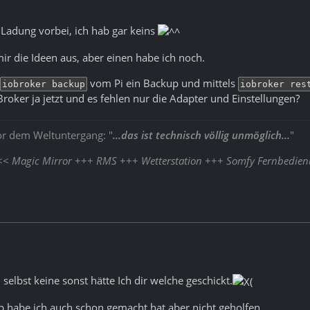
Ladung vorbei, ich hab gar keins
r die Ideen aus, aber einen habe ich noch.
vom Pi ein Backup und mittels
iobroker backup
iobroker res
 Broker ja jetzt und es fehlen nur die Adapter und Einstellungen?
or dem Weltuntergang: "
...das ist technisch völlig unmöglich...
"
<<<
Magic Mirror
+++
RMS
+++
Wetterstation
+++
Somfy Fernbedie
elbst keine sonst hätte Ich dir welche geschickt.
 habe ich auch schon gemacht hat aber nicht geholfen.