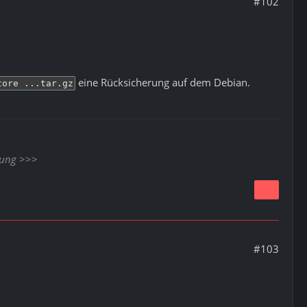
#102
eine Rücksicherung auf dem Debian.
tore ...tar.gz
nung
>>>
#103