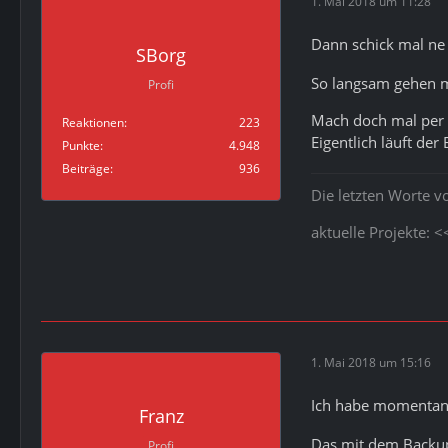
1. Mai 2018 um 11:28
Dann schick mal ne 
SBorg
So langsam gehen mi
Profi
Mach doch mal per
Reaktionen
223
Eigentlich läuft der
Punkte
4.948
Beiträge
936
Die letzten Worte v
aktuelle Projekte: 
1. Mai 2018 um 15:16
Ich habe momentan s
Franz
Das mit dem Backup
Profi