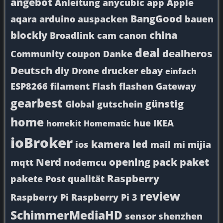
angebot
Anleitung
anycubic
app
Apple
BangGood
aqara
arduino
auspacken
bauen
blockly
china
Broadlink
cam
canon
deal
dealheros
Community
coupon
Danke
Deutsch
diy
Drone
drucker
ebay
einfach
ESP8266
filament
Flash
flashen
Gateway
gearbest
günstig
Global
gutschein
home
hue
IKEA
homekit
Homematic
ioBroker
kamera
led
ios
mail
mi
mijia
Nerd
opening
pack
paket
mqtt
nodemcu
Raspberry
pakete
Post
qualität
review
Raspberry Pi
Raspberry Pi 3
SchimmerMediaHD
sensor
shenzhen