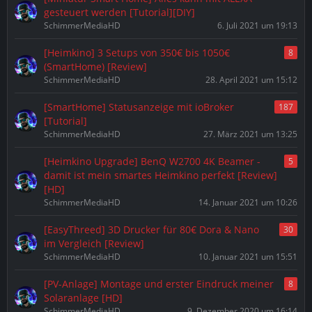
gesteuert werden [Tutorial][DIY]
SchimmerMediaHD
6. Juli 2021 um 19:13
[Heimkino] 3 Setups von 350€ bis 1050€
8
(SmartHome) [Review]
SchimmerMediaHD
28. April 2021 um 15:12
[SmartHome] Statusanzeige mit ioBroker
187
[Tutorial]
SchimmerMediaHD
27. März 2021 um 13:25
[Heimkino Upgrade] BenQ W2700 4K Beamer -
5
damit ist mein smartes Heimkino perfekt [Review]
[HD]
SchimmerMediaHD
14. Januar 2021 um 10:26
[EasyThreed] 3D Drucker für 80€ Dora & Nano
30
im Vergleich [Review]
SchimmerMediaHD
10. Januar 2021 um 15:51
[PV-Anlage] Montage und erster Eindruck meiner
8
Solaranlage [HD]
SchimmerMediaHD
9. Dezember 2020 um 16:14