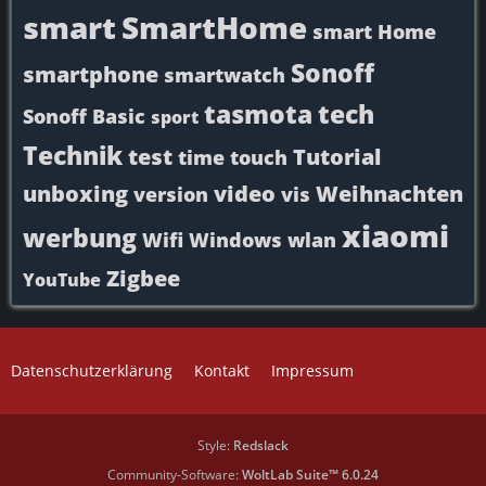
smart
SmartHome
smart Home
Sonoff
smartphone
smartwatch
tasmota
tech
Sonoff Basic
sport
Technik
test
Tutorial
time
touch
unboxing
video
Weihnachten
version
vis
xiaomi
werbung
Wifi
Windows
wlan
Zigbee
YouTube
Datenschutzerklärung
Kontakt
Impressum
Style:
Redslack
Community-Software:
WoltLab Suite™ 6.0.24