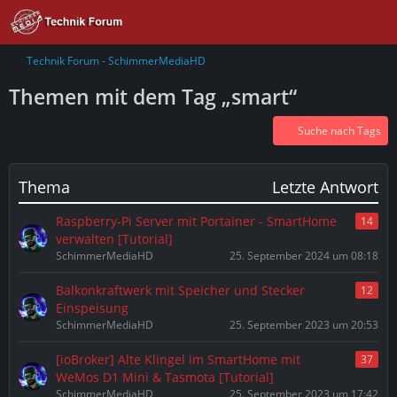
Technik Forum - SchimmerMediaHD
Themen mit dem Tag „smart“
Suche nach Tags
Thema
Letzte Antwort
Raspberry-Pi Server mit Portainer - SmartHome
14
verwalten [Tutorial]
SchimmerMediaHD
25. September 2024 um 08:18
Balkonkraftwerk mit Speicher und Stecker
12
Einspeisung
SchimmerMediaHD
25. September 2023 um 20:53
[ioBroker] Alte Klingel im SmartHome mit
37
WeMos D1 Mini & Tasmota [Tutorial]
SchimmerMediaHD
25. September 2023 um 17:42