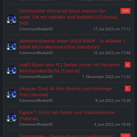
[Stromzähler (Ferraris)] Smart machen für
599
unter 10€ mit ioBroker und NodeMCU [Tutorial]
[HD]
SchimmerMediaHD
17. Juli 2023 um 17:12
[Balkonkraftwerk] Anker SOLIX RS40P - 2x 445Watt +
600W Micro-Wechselrichter [HandsOn]
SchimmerMediaHD
10. Juli 2023 um 17:44
[AMD Ryzen Mini PC] Docker Server mit Portainer
4
Benutzeroberfläche [Tutorial]
SchimmerMediaHD
1. November 2022 um 11:32
[Hubsan Zino] 4K Film Drohne zum Einsteiger
1
Preis [Review]
SchimmerMediaHD
8. Juli 2022 um 19:36
Eigene T-Shirts mit Plotter und Transferpresse
[Tutorial]
SchimmerMediaHD
4. Juni 2022 um 18:34
[SmartHome - Überwachung] Surveillance mit
122