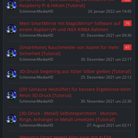
Raspberry Pi & HiKam [Tutorial]
SchimmerMediaHD
24. Januar 2022 um 14:45
Mein SmartMirror mit MagicMirror² Software auf
76
einem RapberryPi und IKEA RIBBA Rahmen
SchimmerMediaHD
31. Dezember 2021 um 09:36
[SmartHome] Rauchmelder von Xiaomi für mehr
41
Sicherheit [Tutorial]
SchimmerMediaHD
30. Dezember 2021 um 22:17
3D-Druck Siegelring aus 925er Silber gießen [Tutorial]
SchimmerMediaHD
25. Dezember 2021 um 22:12
[DIY Gehäuse Heizlüfter] für bessere Ergebnisse beim
Resin 3D-Druck [Tutorial]
SchimmerMediaHD
30. November 2021 um 22:36
[3D-Druck - Metall] Selbstexperiment - Münzen,
Ringe, Anhänger in Metall umsetzen [Tutorial]
SchimmerMediaHD
27. August 2021 um 02:11
[Miniatur Smart Home] Alles kann mit ALEXA