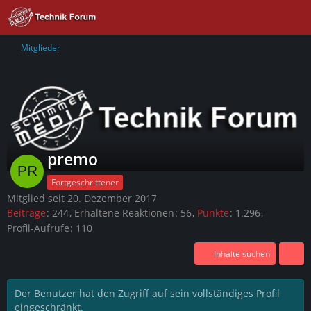
Mitglieder
premo
Fortgeschrittener
Mitglied seit 20. Dezember 2017
Beiträge
244
Erhaltene Reaktionen
56
Punkte
1.296
Profil-Aufrufe
110
Inhalte suchen
Der Benutzer hat den Zugriff auf sein vollständiges Profil
eingeschränkt.