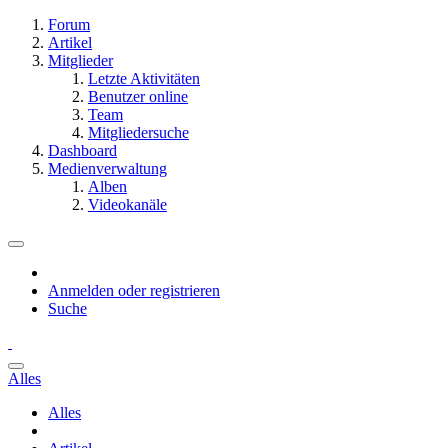
Forum
Artikel
Mitglieder
Letzte Aktivitäten
Benutzer online
Team
Mitgliedersuche
Dashboard
Medienverwaltung
Alben
Videokanäle
Anmelden oder registrieren
Suche
Alles
Alles