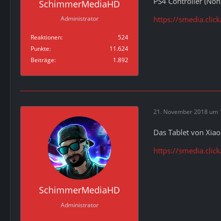
PS4 Controller (Non
SchimmerMediaHD
https://smedia.clic
Administrator
Reaktionen
524
Punkte
11.624
Beiträge
1.892
21. November 2018 um 
Das Tablet von Xiaom
https://smedia.cli
SchimmerMediaHD
Administrator