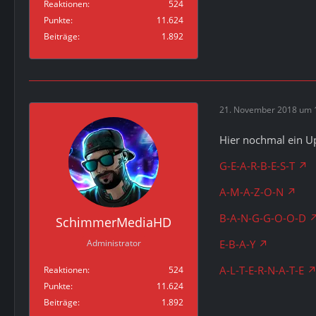
Reaktionen
524
Punkte
11.624
Beiträge
1.892
21. November 2018 um 
Hier nochmal ein Up
G-E-A-R-B-E-S-T
A-M-A-Z-O-N
B-A-N-G-G-O-O-D
SchimmerMediaHD
E-B-A-Y
Administrator
A-L-T-E-R-N-A-T-E
Reaktionen
524
Punkte
11.624
Beiträge
1.892