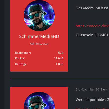
Das Xiaomi Mi 8 ist 
https://smedia.cl
Gutschein:
GBMP1
SchimmerMediaHD
Administrator
Reaktionen
524
Punkte
11.624
Beiträge
1.892
21. November 2018 um 
Wer auf portables G