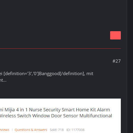
#27
 [definition='3','0']Banggood[/definition], mit
t...