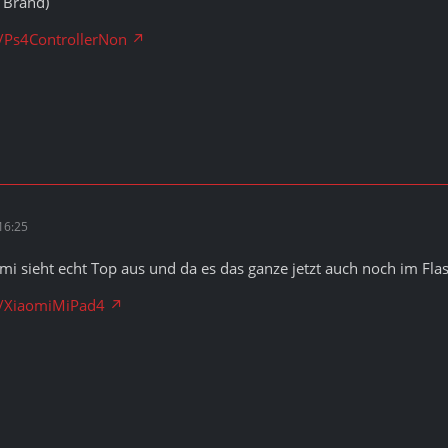
 Brand)
k/Ps4ControllerNon
16:25
i sieht echt Top aus und da es das ganze jetzt auch noch im Flash
ck/XiaomiMiPad4