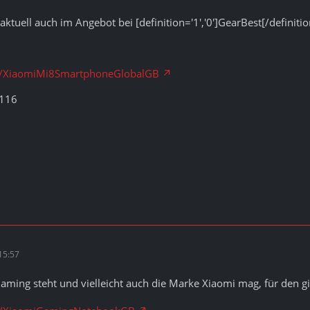
aktuell auch im Angebot bei [definition='1','0']GearBest[/definitio
ick/XiaomiMi8SmartphoneGlobalGB
116
15:57
aming steht und vielleicht auch die Marke Xiaomi mag, für den 