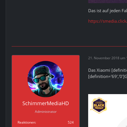
Das ist auf jeden Fa
https://smedia.cli
21. November 2018 um 
Das Xiaomi [definiti
[definition='69','0
SchimmerMediaHD
Administrator
Reaktionen
524