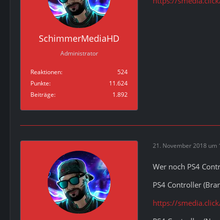
https://smedia.cl
SchimmerMediaHD
Administrator
Reaktionen
524
Punkte
11.624
Beiträge
1.892
21. November 2018 um 
Wer noch PS4 Contro
PS4 Controller (Bra
https://smedia.clic