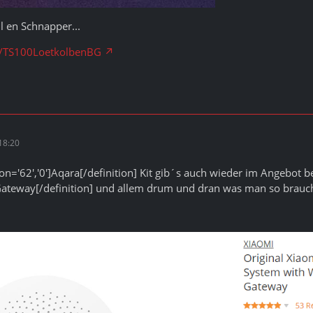
ll en Schnapper...
ck/TS100LoetkolbenBG
18:20
on='62','0']Aqara[/definition] Kit gib´s auch wieder im Angebot bei
']Gateway[/definition] und allem drum und dran was man so brauch