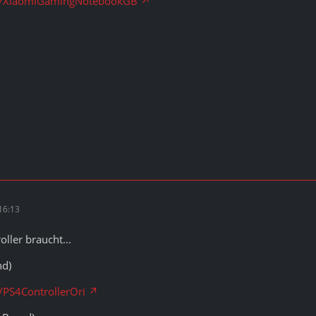
ick/XiaomiGamingNotebookGB
16:13
ller braucht...
nd)
k/PS4ControllerOri