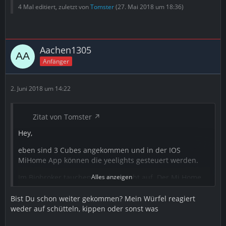
4 Mal editiert, zuletzt von
Tomster
(
27. Mai 2018 um 18:36
)
Aachen1305
Anfänger
2. Juni 2018 um 14:22
Zitat von Tomster
Hey,
eben sind 3 Cubes angekommen und in der IOS
MiHome App können die yeelights gesteuert werden.
Im Biobroker tauchen sie aber nicht auf. Der Mi Home
Alles anzeigen
Adapter läuft. Hub, Türsensoren und Schalter sind und
waren da aber die Cubes tauchen nicht auf. im Log der
Bist Du schon weiter gekommen? Mein Würfel reagiert
gleiche Fehler wie bei Lospiratos.
weder auf schütteln, kippen oder sonst was
Could not add new sensor: Type "sensor_cube.aqgl01" is