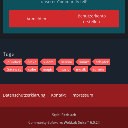
unserer Community teil!
Benutzerkonto
Anmelden
erstellen
Tags
ioBroker
Alexa
xiaomi
sensor
smart
adapter
Gateway
cube
magic
music
musik
tunein
Datenschutzerklärung
Kontakt
Impressum
Style:
Redslack
Community-Software:
WoltLab Suite™ 6.0.24