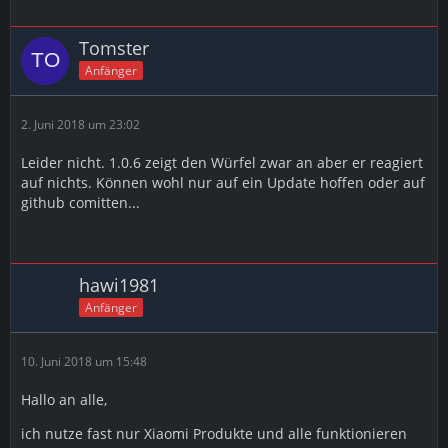
not valid, use one of Hub::sensorTypes
Tomster
Mi Gateway Adapter ist die Version 1.0.5
Anfänger
Hoffe hier kann einer helfen.
Grüße
2. Juni 2018 um 23:02
Tom
Leider nicht. 1.0.6 zeigt den Würfel zwar an aber er reagiert
auf nichts. Können wohl nur auf ein Update hoffen oder auf
Tolles Forum, hab schon viel gelesen und jetzt musste
github comitten...
ich dann doch mal was fragen...
Edit on
hawi1981
Anfänger
ist bereits auf GitHub gemeldet und derzeit wohl nicht
zu beheben... stay tuned.
10. Juni 2018 um 15:48
Edit 2 on
1.0.6 (2018-05-26)
Hallo an alle,
(bluefox) Added new Aqara cube sensor
ich nutze fast nur Xiaomi Produkte und alle funktionieren