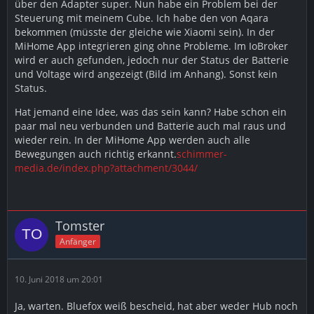
über den Adapter super. Nun habe ein Problem bei der
Edit 3 on
Steuerung mit meinem Cube. Ich habe den von Aqara
bekommen (müsste der gleiche wie Xiaomi sein). In der
bekomme ich die Cubes immerhin schon als Objekte
MiHome App integrieren ging ohne Probleme. Im IoBroker
angezeigt, leider reagieren sie nicht.
wird er auch gefunden, jedoch nur der Status der Batterie
und Voltage wird angezeigt (Bild im Anhang). Sonst kein
Wenn ich den "rotation 90 grad" im Broker simuliere,
Status.
funktioniert er auch aber die Bewegungen der Würfel
an sich werden nicht bemerkt.
Hat jemand eine Idee, was das sein kann? Habe schon ein
paar mal neu verbunden und Batterie auch mal raus und
Hat jemand schon mehr dazu?
wieder rein. In der MiHome App werden auch alle
Bewegungen auch richtig erkannt.
schimmer-
media.de/index.php?attachment/3044/
Tomster
Anfänger
10. Juni 2018 um 20:01
Ja, warten. Bluefox weiß bescheid, hat aber weder Hub noch