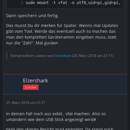
sudo mount -t vfat -o utf8,uid=pi,gid=pi,noat
Dann speichern und fertig.
Das musst Du dir merken für Später. Wenns mal Updates
gibt vom Tool. Werde das eventuell auch so machen das
man den kompletten Gerätenamen eingeben muss, statt
nur die "Zahl". Mal gucken
Einmal editiert, zuletzt von
Elzershark
(
25. März 2018 um 21:11
)
Elzershark
Schüler
25. März 2018 um 21:11
In deinen Fall noch aus exfat.. vfat machen. Also so
umändern wie dein USB Stick angezeigt wird#
(Hab den oberen Bericht grad geändert. Da stand noch