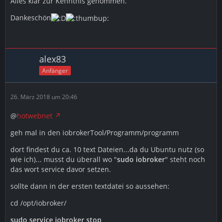
Alles klar zur Kenntnis genommen.
Dankeschön
alex83
Anfänger
26. März 2018 um 20:46
@
hotwebnet
geh mal in den iobrokerTool/Programm/programm
dort findest du ca. 10 text Dateien...da du Ubuntu nutz (so
wie ich)... musst du überall wo "
sudo iobroker
" steht noch
das wort service davor setzen.
sollte dann in der ersten textdatei so aussehen:
cd /opt/iobroker/
sudo service iobroker stop