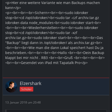
<p>Hier eine weitere Variante wie man Backups machen
kann</p>
<p><br><br><br>Sichern=<br><br>sudo iobroker
stop<br>cd /opt/iobroker/<br>sudo tar -czf archiv.tar.gz
iobroker-data node_modules<br>sudo iobroker start<br>
<br><br><br>Wiederherstellen=<br><br>sudo iobroker
stop<br>cd /opt/iobroker/<br>sudo tar -xzf
archiv.tar.gz<br>sudo iobroker start<br><br><br><br>Das
"Backup" liegt dann in /opt/iobroker/ als archiv.tar.gz<br>
<br><br><br>Wie man die dann Lokal speichert hast Du ja
beschrieben.<br><br><br><br>Hallo <br><br>Dein Backup
klappt bei mir nicht . RB3 <br><br>Gruß <br><br><br><br>
<br><br>Gesendet von iPad mit Tapatalk Pro</p>
Elzershark
Schüler
13. Januar 2018 um 20:48