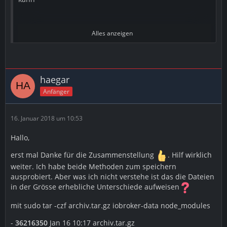
Alles anzeigen
Sichern=
sudo iobroker stop
cd /opt/iobroker/
haegar
sudo tar -czf archiv.tar.gz iobroker-data node_modules
Anfänger
sudo iobroker start
16. Januar 2018 um 10:53
Wiederherstellen=
Hallo,
sudo iobroker stop
erst mal Danke für die Zusammenstellung
. Hilf wirklich
cd /opt/iobroker/
weiter. Ich habe beide Methoden zum speichern
sudo tar -xzf archiv.tar.gz
ausprobiert. Aber was ich nicht verstehe ist das die Dateien
sudo iobroker start
in der Grösse erhebliche Unterschiede aufweisen
mit sudo tar -czf archiv.tar.gz iobroker-data node_modules
Das "Backup" liegt dann in /opt/iobroker/ als
archiv.tar.gz
-
36216350
Jan 16 10:17 archiv.tar.gz