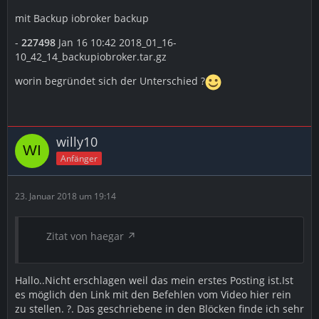
mit Backup iobroker backup
Wie man die dann Lokal speichert hast Du ja
-
227498
Jan 16 10:42 2018_01_16-
beschrieben.
10_42_14_backupiobroker.tar.gz
worin begründet sich der Unterschied ?
Hallo
Dein Backup klappt bei mir nicht . RB3
willy10
Gruß
Anfänger
Speichern funktioniert bei mir ohne Probleme. Das
23. Januar 2018 um 19:14
ultimative wäre natürlich das Speichern eines Backups
als Script in der Cron Tab einstellen und automatisch
laufen zu lassen.
Zitat von haegar
Gesendet von iPad mit Tapatalk Pro
Hallo..Nicht erschlagen weil das mein erstes Posting ist.Ist
es möglich den Link mit den Befehlen vom Video hier rein
zu stellen. ?. Das geschriebene in den Blöcken finde ich sehr