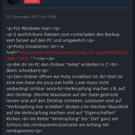
Schüler
10. Dezember 2017 um 14:08
<p>Für Windows User:</p>
<p>2 ausführbare Dateien zum runterladen des Backup
vom Server auf den PC und umgekehrt:</p>
<p>Putty installieren:<br><a
href="
https://www.chiark.greenend.org.uk/~sgtatham/putty/
latest.html
"></a></p>
<p>Bei dir im PC den Ordner "temp" erstellen in C:<br>
(klein schreiben)</p>
<p>Den Ordner öffnen wo Putty installiert ist.<br>Dort ist
eine exe-Datei die pscp.exe heißt. (.exe muss nicht
umbedingt sichbar sein)<br>Verknüpfung machen z.B. auf
den Desktop. (Rechte Maustaste auf der Datei gedrückt
lassen und auf den Desktop schieben. Loslassen und auf
"Verknüpfung hier erstellen" klicken.)<br>Rechter Mausklick
auf die Verknüpfung machen und auf "Eigenschaften"
klicken.<br>Im Reiter "Verknüpfung" bei "Ziel" ganz am
Schluss das reinkopieren:(Leerzeile am Anfang mit
reinkopieren)</p>