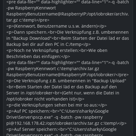
<pre data-file="" data-highlighter="" data-line="1">-q -batch
-pw RaspberryKennwort
RaspberryBenutzername@RaspberryIP:/opt/iobroker/archiv.
tar.gz c:\temp\</pre>
<p>(Kennwort, Benutzername u.s.w. ändern)</p>
<p>Dann speichern.<br>Die Verknüpfung z.B. umbenennen
in "Backup Download"<br>Beim Starten der Datei läd er das
Backup bei dir auf den PC in C:/temp</p>
<p>Noch ne Verknüpfung erstellen:<br>Wie oben
Beschrieben das einfügen:</p>
<pre data-file="" data-highlighter="" data-line="1">-q -batch
-pw RaspberryKennwort c:\temp\archiv.tar.gz
RaspberryBenutzername@RaspberryIP:/opt/iobroker/</pre>
<p>Die Verknüpfung z.B. umbenennen in "Backup Upload"
<br>Beim Starten der Datei läd er das Backup auf den
Server in /opt/iobroker<br>(Geht nur, wenn die Datei in
/opt/iobroker nicht vorhanden ist)</p>
<p>die Verknüpfungen sehen bei mir so aus:</p>
<p>Auf PC speichern:<br>"C:\Users\sharky\Google
Drive\Server\pscp.exe" -q -batch -pw raspberry
pi@192.168.178.42:/opt/iobroker/archiv.tar.gz c:\temp\</p>
<p>Auf Server speichern:<br>"C:\Users\sharky\Google
Drive\Server\pscp.exe" -q -batch -pw raspberry