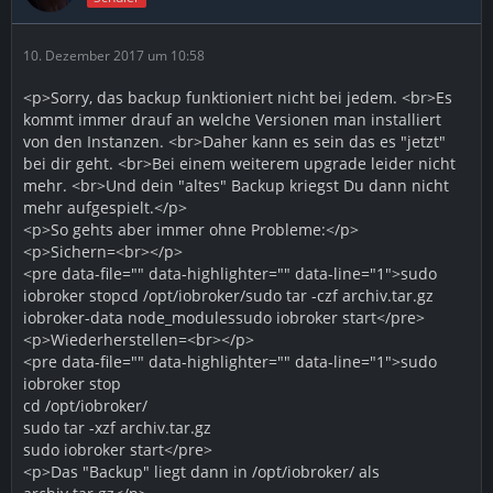
10. Dezember 2017 um 10:58
<p>Sorry, das backup funktioniert nicht bei jedem. <br>Es
kommt immer drauf an welche Versionen man installiert
von den Instanzen. <br>Daher kann es sein das es "jetzt"
bei dir geht. <br>Bei einem weiterem upgrade leider nicht
mehr. <br>Und dein "altes" Backup kriegst Du dann nicht
mehr aufgespielt.</p>
<p>So gehts aber immer ohne Probleme:</p>
<p>Sichern=<br></p>
<pre data-file="" data-highlighter="" data-line="1">sudo
iobroker stopcd /opt/iobroker/sudo tar -czf archiv.tar.gz
iobroker-data node_modulessudo iobroker start</pre>
<p>Wiederherstellen=<br></p>
<pre data-file="" data-highlighter="" data-line="1">sudo
iobroker stop
cd /opt/iobroker/
sudo tar -xzf archiv.tar.gz
sudo iobroker start</pre>
<p>Das "Backup" liegt dann in /opt/iobroker/ als