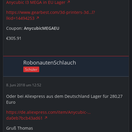
Anycubic I3 MEGA in EU Lager
https://www.gearbest.com/3d-printers-3d…l?
lkid=14494253
Coupon:
AnycubicMEGAEU
€305.91
RobonautenSchlauch
Schüler
8. Juni 2018 um 12:52
Oder bei Aliexpress aus dem Deutschland Lager für 280,27
Euro
https://de.aliexpress.com/item/Anycubic-…
da0eb7bcb43ad61
Gruß Thomas