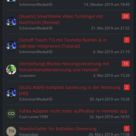
SchimmerMediaHD
14. Oktober 2019 um 18:49
[Xiaomi] SmartHome Video Türklingel mit
33
Nachtsicht [Review]
SchimmerMediaHD
21. Mai 2019 um 21:52
[Sonoff Touch T1] mit Tasmota flashen & in
1
ioBroker integrieren [Tutorial]
SchimmerMediaHD
6. Mai 2019 um 21:19
[Vorstellung] Blockly Heizungssteuerung mit
18
Fensterkontakterkennung und Homekit
cruunnerr
4. Mai 2019 um 15:29
[VLOG #009] Komplett Sanierung in der Wohnung
2
[HD]
SchimmerMediaHD
30. April 2019 um 10:28
Yahka Adapter nicht mehr auffindbar in Homekit app
Cool-runner1990
22. April 2019 um 16:55
Wandschalter für Rolladen-Steuerung
1
thepandapi
26. März 2019 um 17:08