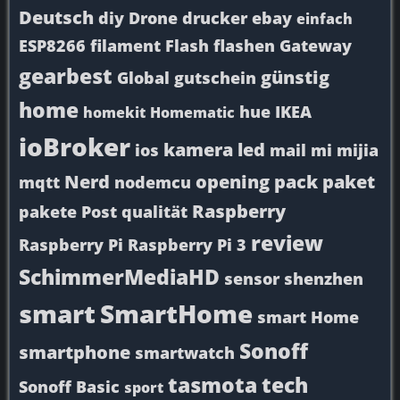
Deutsch
diy
Drone
drucker
ebay
einfach
ESP8266
filament
Flash
flashen
Gateway
gearbest
günstig
Global
gutschein
home
hue
IKEA
homekit
Homematic
ioBroker
kamera
led
ios
mail
mi
mijia
Nerd
opening
pack
paket
mqtt
nodemcu
Raspberry
pakete
Post
qualität
review
Raspberry Pi
Raspberry Pi 3
SchimmerMediaHD
sensor
shenzhen
smart
SmartHome
smart Home
Sonoff
smartphone
smartwatch
tasmota
tech
Sonoff Basic
sport