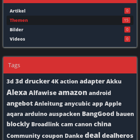
Artikel
0
Themen
15
Bilder
0
Videos
0
Tags
3d drucker
adapter
3d
4K
action
Akku
Alexa
amazon
Alfawise
android
angebot
Anleitung
anycubic
app
Apple
BangGood
aqara
arduino
auspacken
bauen
blockly
china
Broadlink
cam
canon
deal
dealheros
Community
coupon
Danke