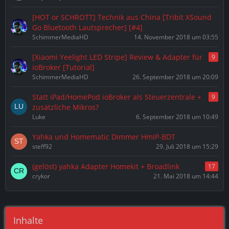
[HOT or SCHROTT] Technik aus China [Tribit XSound
Go Bluetooth Lautsprecher] [#4]
SchimmerMediaHD
14. November 2018 um 03:55
[Xiaomi Yeelight LED Stripe] Review & Adapter für
9
ioBroker [Tutorial]
SchimmerMediaHD
26. September 2018 um 20:09
Statt iPad/HomePod ioBroker als Steuerzentrale +
9
zusätzliche Mikros?
Luke
6. September 2018 um 10:49
Yahka und Homematic Dimmer HmIP-BDT
steff92
29. Juli 2018 um 15:29
(gelöst) yahka Adapter Homekit + Broadlink
17
crykor
21. Mai 2018 um 14:44
Inhalte