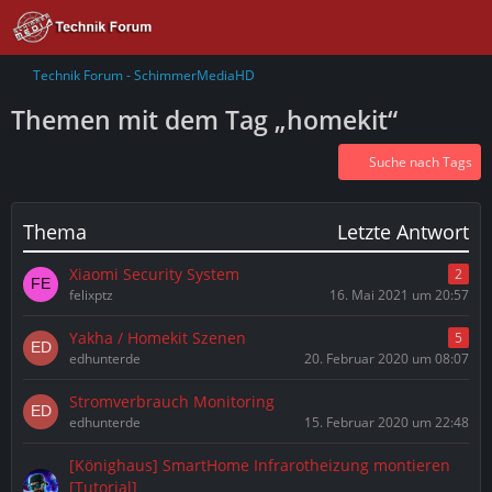
Technik Forum - SchimmerMediaHD
Themen mit dem Tag „homekit“
Suche nach Tags
Thema
Letzte Antwort
Xiaomi Security System
2
felixptz
16. Mai 2021 um 20:57
Yakha / Homekit Szenen
5
edhunterde
20. Februar 2020 um 08:07
Stromverbrauch Monitoring
edhunterde
15. Februar 2020 um 22:48
[Könighaus] SmartHome Infrarotheizung montieren
[Tutorial]